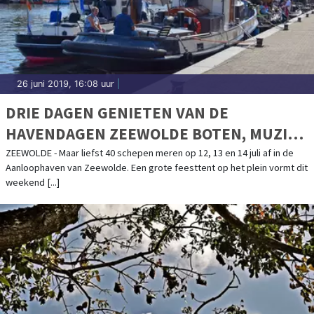
26 juni 2019, 16:08 uur
|
DRIE DAGEN GENIETEN VAN DE
HAVENDAGEN ZEEWOLDE BOTEN, MUZIEK
EN PLEZIER BELEVEN!
ZEEWOLDE - Maar liefst 40 schepen meren op 12, 13 en 14 juli af in de
Aanloophaven van Zeewolde. Een grote feesttent op het plein vormt dit
weekend [...]