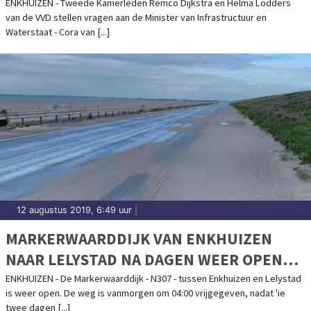
KAMERLEDEN
ENKHUIZEN - Tweede Kamerleden Remco Dijkstra en Helma Lodders
van de VVD stellen vragen aan de Minister van Infrastructuur en
Waterstaat - Cora van [...]
12 augustus 2019, 6:49 uur
|
MARKERWAARDDIJK VAN ENKHUIZEN
NAAR LELYSTAD NA DAGEN WEER OPEN
VOOR VERKEER
ENKHUIZEN - De Markerwaarddijk - N307 - tussen Enkhuizen en Lelystad
is weer open. De weg is vanmorgen om 04:00 vrijgegeven, nadat 'ie
twee dagen [...]