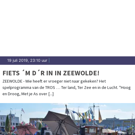
19 juli 2019, 23:10 uur
|
FIETS ´M D´R IN IN ZEEWOLDE!
ZEEWOLDE - Wie heeft er vroeger niet naar gekeken? Het
spelprogramma van de TROS … Ter land, Ter Zee en in de Lucht. "Hoog
en Droog, Met je As over [...]