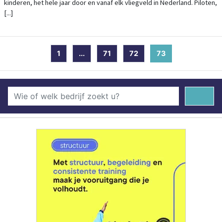
kinderen, het hele jaar door en vanaf elk vliegveld in Nederland. Piloten,
[...]
1
...
71
72
73
(current)