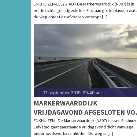
ENKHUIZEN/LELYSTAD - De Markerwaarddijk (N307) is in
beide richtingen afgesloten. Er staan grote plassen wat
de weg omdat de afvoeren verstopt [...]
17 september 2019, 20:49 uur
|
MARKERWAARDDIJK
VRIJDAGAVOND AFGESLOTEN VO
VERKEER VANWEGE
ENKHUIZEN - De Markerwaarddijk (N307) tussen Enkhuiz
Lelystad gaat aanstaande vrijdagavond dicht vanwege
WERKZAAMHEDEN
onderhoudswerkzaamheden. De weg is [...]