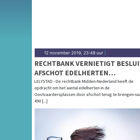
de polder-provincie Flevoland.
12 november 2019, 23:48 uur
|
RECHTBANK VERNIETIGT BESLUI
AFSCHOT EDELHERTEN
OOSTVAARDERSPLASSEN
LELYSTAD - De rechtbank Midden-Nederland heeft de
opdracht om het aantal edelherten in de
Oostvaardersplassen door afschot terug te brengen na
490 [...]