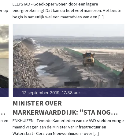
ENERGIELOKET FLEVOLAND
LELYSTAD - Goedkoper wonen door een lagere
er op
energierekening? Dat kan op heel veel manieren. Het beste
begin is natuurlijk wel een maatadvies van een [...]
17 september 2019, 17:38 uur
|
MINISTER OVER
OR
MARKERWAARDDIJK: "STA NOG
STEEDS ACHTER KEUZE VOOR ZAND
en en
ENKHUIZEN - Tweede Kamerleden van de VVD stelden vorige
maand vragen aan de Minister van Infrastructuur en
ALS DIJKVERSTERKING"
Waterstaat - Cora van Nieuwenhuizen - over [...]