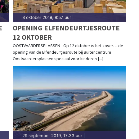
8 oktober 2019, 8:57 uur
|
E
OPENING ELFENDEURTJESROUTE
12 OKTOBER
OOSTVAARDERSPLASSEN - Op 12 oktober is het zover… de
opening van de Elfendeurtjesroute bij Buitencentrum
Oostvaardersplassen speciaal voor kinderen [...]
29 september 2019, 17:33 uur
|