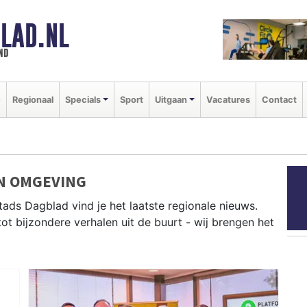
LAD.NL
nd
e
Regionaal
Specials
Sport
Uitgaan
Vacatures
Contact
EN OMGEVING
tads Dagblad vind je het laatste regionale nieuws.
tot bijzondere verhalen uit de buurt - wij brengen het
it Zeewolde, Dronten, Almere en andere gemeenten in