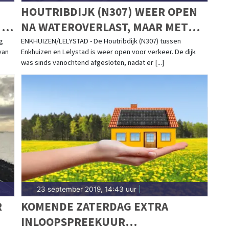
HOUTRIBDIJK (N307) WEER OPEN
 15
NA WATEROVERLAST, MAAR MET
EXTRA REGELS
g
ENKHUIZEN/LELYSTAD - De Houtribdijk (N307) tussen
van
Enkhuizen en Lelystad is weer open voor verkeer. De dijk
was sinds vanochtend afgesloten, nadat er [...]
23 september 2019, 14:43 uur
|
R
KOMENDE ZATERDAG EXTRA
INLOOPSPREEKUUR