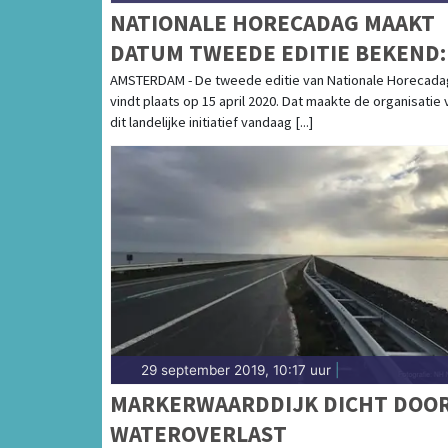
NATIONALE HORECADAG MAAKT
DATUM TWEEDE EDITIE BEKEND:
APRIL 2020!
AMSTERDAM - De tweede editie van Nationale Horecada
vindt plaats op 15 april 2020. Dat maakte de organisatie 
dit landelijke initiatief vandaag [...]
29 september 2019, 10:17 uur
|
MARKERWAARDDIJK DICHT DOO
WATEROVERLAST