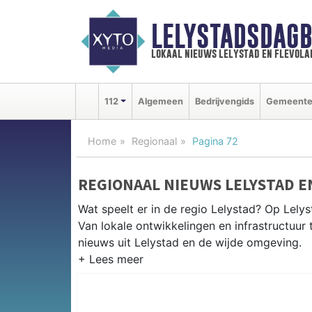
LELYSTADSDAGB
lokaal nieuws lelystad en flevola
112
Algemeen
Bedrijvengids
Gemeent
Home
Regionaal
Pagina 72
REGIONAAL NIEUWS LELYSTAD 
Wat speelt er in de regio Lelystad? Op Lelys
Van lokale ontwikkelingen en infrastructuur 
nieuws uit Lelystad en de wijde omgeving.
REGIONIEUWS LELYSTAD
Naast Lelystad volgen wij ook het nieuws u