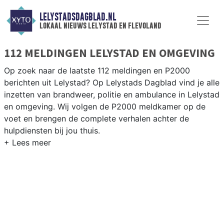
LELYSTADSDAGBLAD.NL
lokaal nieuws lelystad en flevoland
112 MELDINGEN LELYSTAD EN OMGEVING
Op zoek naar de laatste 112 meldingen en P2000
berichten uit Lelystad? Op Lelystads Dagblad vind je alle
inzetten van brandweer, politie en ambulance in Lelystad
en omgeving. Wij volgen de P2000 meldkamer op de
voet en brengen de complete verhalen achter de
hulpdiensten bij jou thuis.
P2000 MELDINGEN LELYSTAD
Van incidenten op de N302 en de A6 tot meldingen in
Lelystad-Haven, Zuiderzeewijk en de bedrijventerreinen
Larserpoort — onze redactie brengt het 112-nieuws.