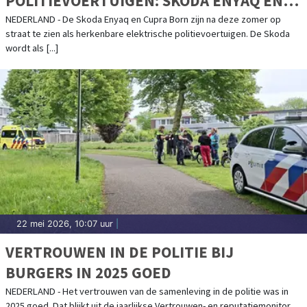
POLITIEVOERTUIGEN: SKODA ENYAQ EN
CUPRA BORN
NEDERLAND - De Skoda Enyaq en Cupra Born zijn na deze zomer op
straat te zien als herkenbare elektrische politievoertuigen. De Skoda
wordt als [...]
22 mei 2026, 10:07 uur
|
VERTROUWEN IN DE POLITIE BIJ
BURGERS IN 2025 GOED
NEDERLAND - Het vertrouwen van de samenleving in de politie was in
2025 goed. Dat blijkt uit de jaarlijkse Vertrouwen- en reputatiemonitor