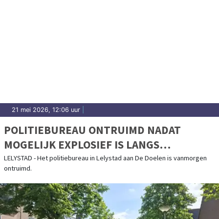
21 mei 2026, 12:06 uur
|
POLITIEBUREAU ONTRUIMD NADAT
MOGELIJK EXPLOSIEF IS LANGS
GEBRACHT
LELYSTAD - Het politiebureau in Lelystad aan De Doelen is vanmorgen
ontruimd.