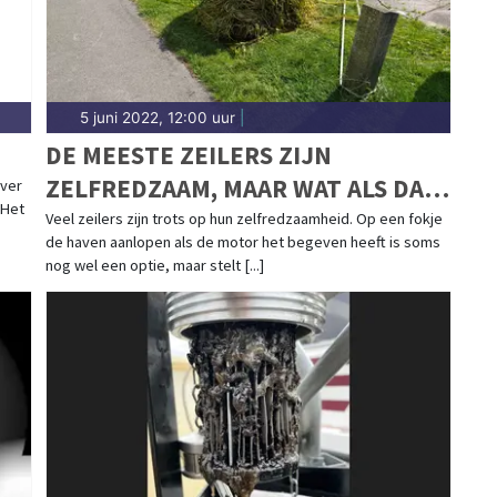
5 juni 2022, 12:00 uur
|
DE MEESTE ZEILERS ZIJN
ZELFREDZAAM, MAAR WAT ALS DAT
ver
 Het
OPHOUDT?
Veel zeilers zijn trots op hun zelfredzaamheid. Op een fokje
de haven aanlopen als de motor het begeven heeft is soms
nog wel een optie, maar stelt [...]