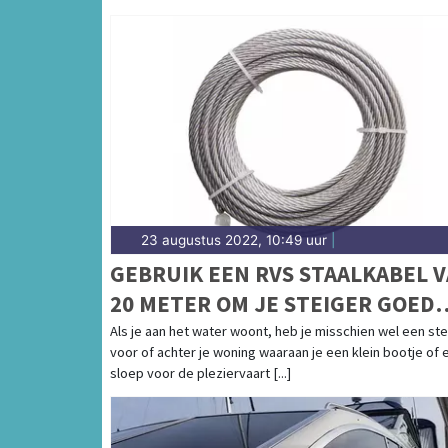
23 augustus 2022, 10:49 uur
|
GEBRUIK EEN RVS STAALKABEL 
20 METER OM JE STEIGER GOED
VAST TE ZETTEN
Als je aan het water woont, heb je misschien wel een ste
voor of achter je woning waaraan je een klein bootje of 
sloep voor de pleziervaart [...]