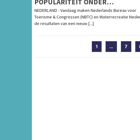
POPULARITEIT ONDER
NEDERLANDERS
NEDERLAND - Vandaag maken Nederlands Bureau voor
Toerisme & Congressen (NBTC) en Waterrecreatie Nede
de resultaten van een nieuw [...]
1
...
7