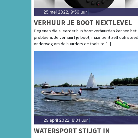
25 mei 2022, 9:56 uur
|
VERHUUR JE BOOT NEXTLEVEL
Degenen die al eerder hun boot verhuurden kennen het
probleem. Je verhuurt je boot, maar bent zelf ook stee
onderweg om de huurders de tools te [...]
29 april 2022, 8:01 uur
|
WATERSPORT STIJGT IN