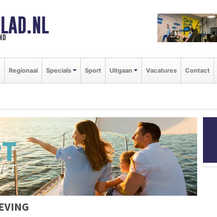
LAD.NL
nd
e
Regionaal
Specials
Sport
Uitgaan
Vacatures
Contact
EVING