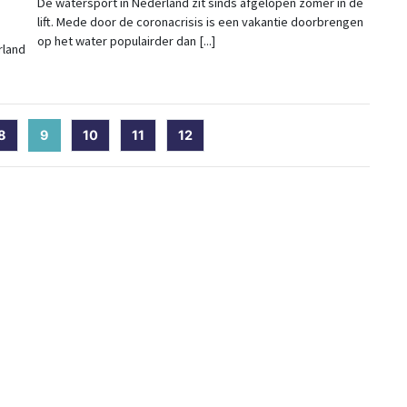
De watersport in Nederland zit sinds afgelopen zomer in de
lift. Mede door de coronacrisis is een vakantie doorbrengen
op het water populairder dan [...]
rland
8
9
(current)
10
11
12