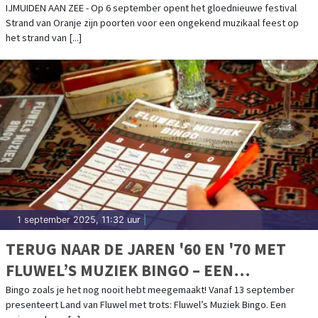
IJMUIDEN AAN ZEE - Op 6 september opent het gloednieuwe festival
Strand van Oranje zijn poorten voor een ongekend muzikaal feest op
het strand van [...]
1 september 2025, 11:32 uur
|
TERUG NAAR DE JAREN '60 EN '70 MET
FLUWEL’S MUZIEK BINGO – EEN
NOSTALGISCH FEESTJE IN OMA’S
Bingo zoals je het nog nooit hebt meegemaakt! Vanaf 13 september
presenteert Land van Fluwel met trots: Fluwel’s Muziek Bingo. Een
HUISKAMER!