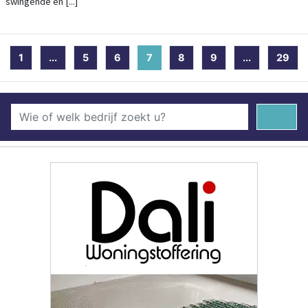
swingende en [...]
1
...
5
6
7
(current)
8
9
...
29