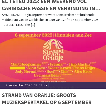
EL TETEO 2025: EEN WEEKEND VOL
CARIBISCHE PASSIE EN VERBINDING IN
AMSTERDAM – 12 T/M 14 SEPTEMBER
AMSTERDAM – Begin september wordt Amsterdam het bruisende
middelpunt van de Caribische cultuur! Van 12 t/m 14 september 2025
keert EL TETEO: The [...]
2 september 2025, 12:01 uur
|
STRAND VAN ORANJE: GROOTS
MUZIEKSPEKTAKEL OP 6 SEPTEMBER