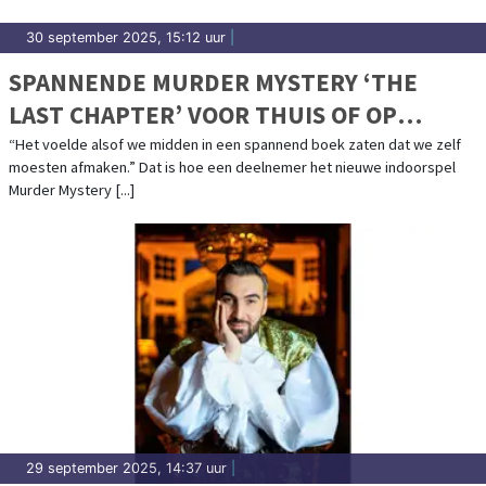
30 september 2025, 15:12 uur
|
SPANNENDE MURDER MYSTERY ‘THE
LAST CHAPTER’ VOOR THUIS OF OP
LOCATIE
“Het voelde alsof we midden in een spannend boek zaten dat we zelf
moesten afmaken.” Dat is hoe een deelnemer het nieuwe indoorspel
Murder Mystery [...]
29 september 2025, 14:37 uur
|