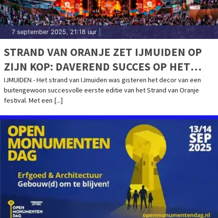
7 september 2025, 21:18 uur
|
STRAND VAN ORANJE ZET IJMUIDEN OP
ZIJN KOP: DAVEREND SUCCES OP HET
STRAND SMAAKT NAAR MEER, EDITIE 2026
IJMUIDEN - Het strand van IJmuiden was gisteren het decor van een
buitengewoon succesvolle eerste editie van het Strand van Oranje
AANGEKONDIGD
festival. Met een [...]