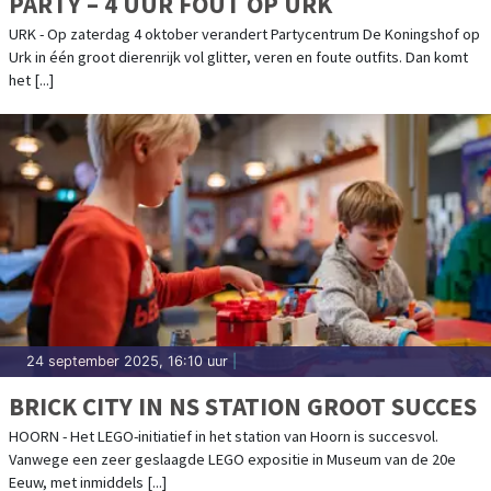
PARTY – 4 UUR FOUT OP URK
URK - Op zaterdag 4 oktober verandert Partycentrum De Koningshof op
Urk in één groot dierenrijk vol glitter, veren en foute outfits. Dan komt
het [...]
24 september 2025, 16:10 uur
|
BRICK CITY IN NS STATION GROOT SUCCES
HOORN - Het LEGO-initiatief in het station van Hoorn is succesvol.
Vanwege een zeer geslaagde LEGO expositie in Museum van de 20e
Eeuw, met inmiddels [...]