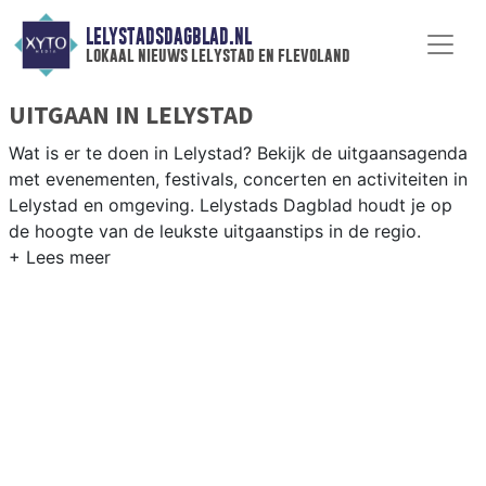
LELYSTADSDAGBLAD.NL
lokaal nieuws lelystad en flevoland
UITGAAN IN LELYSTAD
Wat is er te doen in Lelystad? Bekijk de uitgaansagenda
met evenementen, festivals, concerten en activiteiten in
Lelystad en omgeving. Lelystads Dagblad houdt je op
de hoogte van de leukste uitgaanstips in de regio.
EVENEMENTEN LELYSTAD
Van markten en culturele evenementen tot
muziekfestivals en culinaire events - ontdek het
complete uitgaansaanbod op lelystadsdagblad.nl.