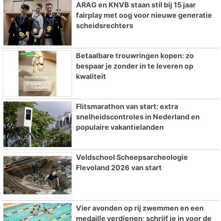
ARAG en KNVB staan stil bij 15 jaar
fairplay met oog voor nieuwe generatie
scheidsrechters
Betaalbare trouwringen kopen: zo
bespaar je zonder in te leveren op
kwaliteit
Flitsmarathon van start: extra
snelheidscontroles in Nederland en
populaire vakantielanden
Veldschool Scheepsarcheologie
Flevoland 2026 van start
Vier avonden op rij zwemmen en een
medaille verdienen; schrijf je in voor de