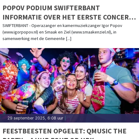
POPOV PODIUM SWIFTERBANT
INFORMATIE OVER HET EERSTE CONCERT
VAN DE TWEEDE SEIZOEN
SWIFTERBANT - Operazanger en kamermuziekzanger Igor Popov
(www.igorpopov.nl) en Smaak en Ziel (www.smaakenziel.nl), in
samenwerking met de Gemeente [...]
29 september 2025, 6:08 uur
|
FEESTBEESTEN OPGELET: QMUSIC THE