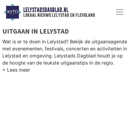
LELYSTADSDAGBLAD.NL
lokaal nieuws lelystad en flevoland
UITGAAN IN LELYSTAD
Wat is er te doen in Lelystad? Bekijk de uitgaansagenda
met evenementen, festivals, concerten en activiteiten in
Lelystad en omgeving. Lelystads Dagblad houdt je op
de hoogte van de leukste uitgaanstips in de regio.
EVENEMENTEN LELYSTAD
Van markten en culturele evenementen tot
muziekfestivals en culinaire events - ontdek het
complete uitgaansaanbod op lelystadsdagblad.nl.