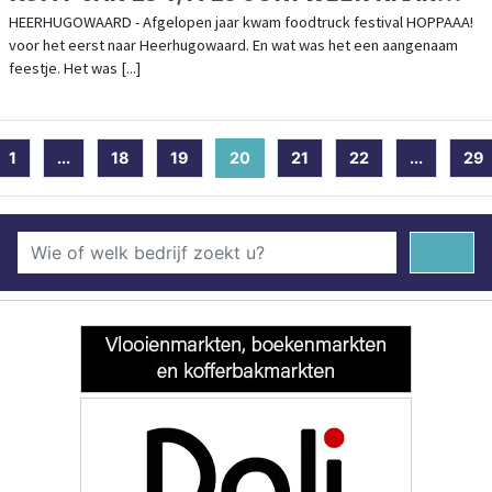
HEERHUGOWAARD
HEERHUGOWAARD - Afgelopen jaar kwam foodtruck festival HOPPAAA!
voor het eerst naar Heerhugowaard. En wat was het een aangenaam
feestje. Het was [...]
1
...
18
19
20
(current)
21
22
...
29