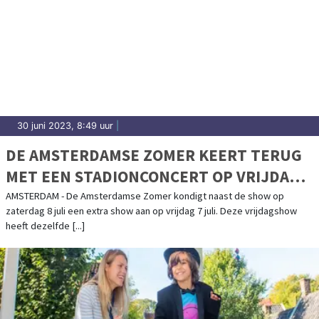
30 juni 2023, 8:49 uur
|
DE AMSTERDAMSE ZOMER KEERT TERUG
MET EEN STADIONCONCERT OP VRIJDAG 7
JULI EN ZATERDAG 8 JULI 2023!
AMSTERDAM - De Amsterdamse Zomer kondigt naast de show op
zaterdag 8 juli een extra show aan op vrijdag 7 juli. Deze vrijdagshow
heeft dezelfde [...]