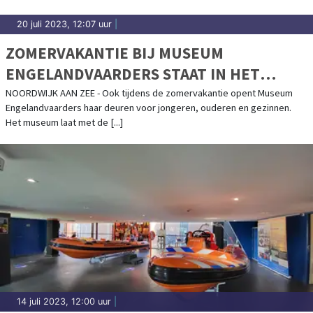
20 juli 2023, 12:07 uur
|
ZOMERVAKANTIE BIJ MUSEUM
ENGELANDVAARDERS STAAT IN HET
TEKEN VAN DE VRAAG: ‘WAT ZOU JIJ
NOORDWIJK AAN ZEE - Ook tijdens de zomervakantie opent Museum
Engelandvaarders haar deuren voor jongeren, ouderen en gezinnen.
DOEN?’
Het museum laat met de [...]
14 juli 2023, 12:00 uur
|