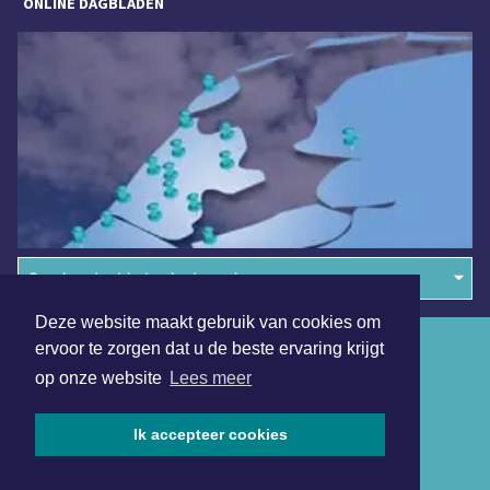
ONLINE DAGBLADEN
Overige dagbladen in de regio
Deze website maakt gebruik van cookies om
Algemene voorwaarden
ervoor te zorgen dat u de beste ervaring krijgt
op onze website
Lees meer
Disclaimer
Privacy Statement
Ik accepteer cookies
Copyright (c) 2026 | Lelystadsdagblad.nl - Alle rechten
voorbehouden