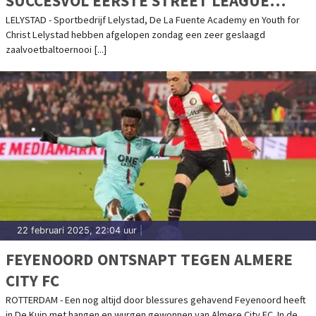
SUCCESVOL EERSTE STREET LEAGUE
ZAALVOETBALTOERNOOI
LELYSTAD - Sportbedrijf Lelystad, De La Fuente Academy en Youth for
Christ Lelystad hebben afgelopen zondag een zeer geslaagd
zaalvoetbaltoernooi [...]
22 februari 2025, 22:04 uur
|
FEYENOORD ONTSNAPT TEGEN ALMERE
CITY FC
ROTTERDAM - Een nog altijd door blessures gehavend Feyenoord heeft
in De Kuip met hangen en wurgen gewonnen van Almere City FC. In de