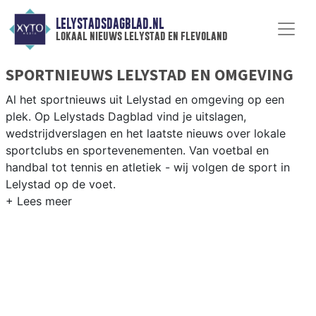
LELYSTADSDAGBLAD.NL
lokaal nieuws lelystad en flevoland
SPORTNIEUWS LELYSTAD EN OMGEVING
Al het sportnieuws uit Lelystad en omgeving op een
plek. Op Lelystads Dagblad vind je uitslagen,
wedstrijdverslagen en het laatste nieuws over lokale
sportclubs en sportevenementen. Van voetbal en
handbal tot tennis en atletiek - wij volgen de sport in
Lelystad op de voet.
LOKALE SPORT LELYSTAD
Van FC Lelystad en Almere City buurman tot zeilen op
het Markermeer en fietsen door de polders van
Flevoland — sport in Lelystad is veelzijdig. Blijf op de
hoogte van alle sportieve uitslagen en prestaties in
Lelystad.