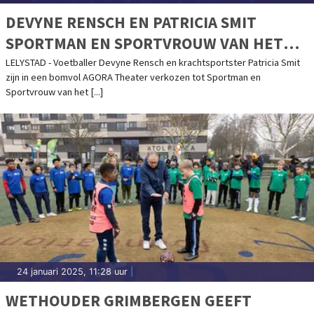
DEVYNE RENSCH EN PATRICIA SMIT
SPORTMAN EN SPORTVROUW VAN HET
JAAR 2024 IN LELYSTAD
LELYSTAD - Voetballer Devyne Rensch en krachtsportster Patricia Smit
zijn in een bomvol AGORA Theater verkozen tot Sportman en
Sportvrouw van het [...]
24 januari 2025, 11:28 uur
|
WETHOUDER GRIMBERGEN GEEFT