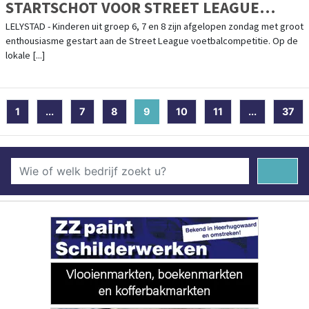
STARTSCHOT VOOR STREET LEAGUE
VOETBALCOMPETITIE
LELYSTAD - Kinderen uit groep 6, 7 en 8 zijn afgelopen zondag met groot
enthousiasme gestart aan de Street League voetbalcompetitie. Op de
lokale [...]
1
...
7
8
9
(current)
10
11
...
37