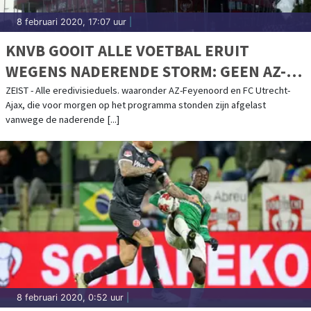
8 februari 2020, 17:07 uur
|
KNVB GOOIT ALLE VOETBAL ERUIT
WEGENS NADERENDE STORM: GEEN AZ-
FEYENOORD EN FC UTRECHT-AJAX
ZEIST - Alle eredivisieduels. waaronder AZ-Feyenoord en FC Utrecht-
Ajax, die voor morgen op het programma stonden zijn afgelast
vanwege de naderende [...]
8 februari 2020, 0:52 uur
|