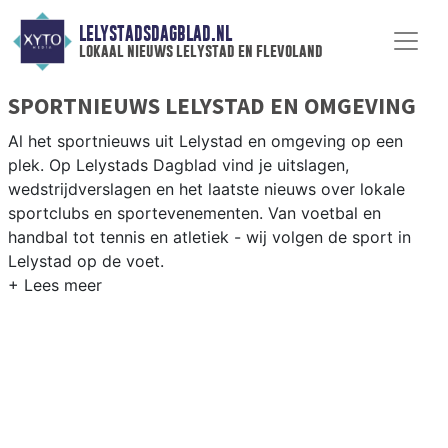
LELYSTADSDAGBLAD.NL
lokaal nieuws lelystad en flevoland
SPORTNIEUWS LELYSTAD EN OMGEVING
Al het sportnieuws uit Lelystad en omgeving op een
plek. Op Lelystads Dagblad vind je uitslagen,
wedstrijdverslagen en het laatste nieuws over lokale
sportclubs en sportevenementen. Van voetbal en
handbal tot tennis en atletiek - wij volgen de sport in
Lelystad op de voet.
LOKALE SPORT LELYSTAD
Van FC Lelystad en Almere City buurman tot zeilen op
het Markermeer en fietsen door de polders van
Flevoland — sport in Lelystad is veelzijdig. Blijf op de
hoogte van alle sportieve uitslagen en prestaties in
Lelystad.