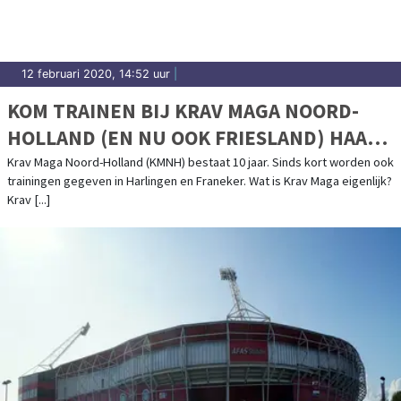
12 februari 2020, 14:52 uur
|
KOM TRAINEN BIJ KRAV MAGA NOORD-
HOLLAND (EN NU OOK FRIESLAND) HAAL
IN ZES DAGEN JE EERSTE GRADATIE!
Krav Maga Noord-Holland (KMNH) bestaat 10 jaar. Sinds kort worden ook
trainingen gegeven in Harlingen en Franeker. Wat is Krav Maga eigenlijk?
Krav [...]