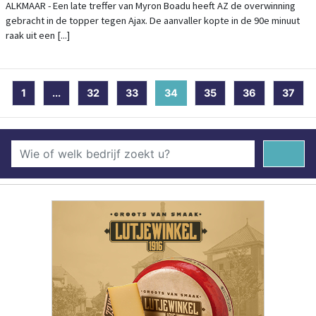
ALKMAAR - Een late treffer van Myron Boadu heeft AZ de overwinning
gebracht in de topper tegen Ajax. De aanvaller kopte in de 90e minuut
raak uit een [...]
1
...
32
33
34
(current)
35
36
37