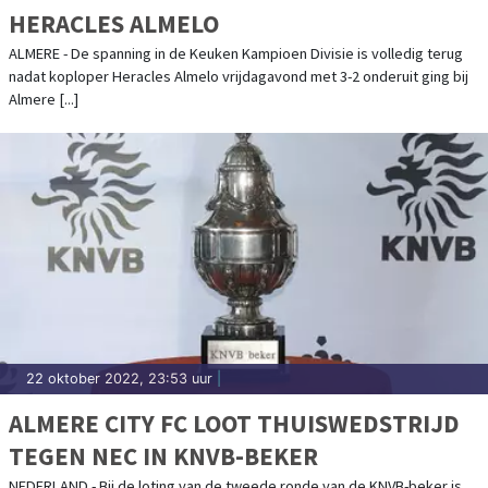
HERACLES ALMELO
ALMERE - De spanning in de Keuken Kampioen Divisie is volledig terug
nadat koploper Heracles Almelo vrijdagavond met 3-2 onderuit ging bij
Almere [...]
22 oktober 2022, 23:53 uur
|
ALMERE CITY FC LOOT THUISWEDSTRIJD
TEGEN NEC IN KNVB-BEKER
NEDERLAND - Bij de loting van de tweede ronde van de KNVB-beker is