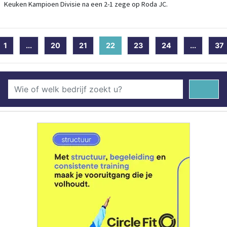
Keuken Kampioen Divisie na een 2-1 zege op Roda JC.
1
...
20
21
22
(current)
23
24
...
37