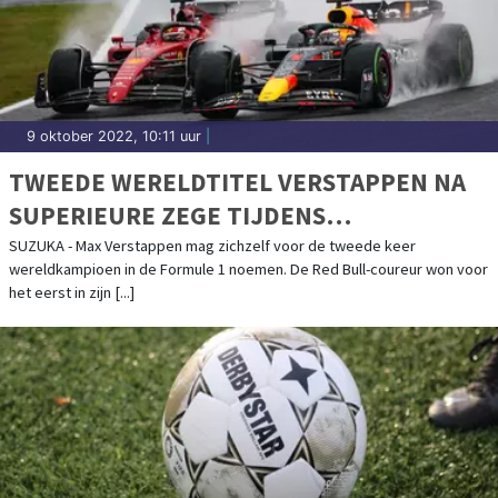
9 oktober 2022, 10:11 uur
|
TWEEDE WERELDTITEL VERSTAPPEN NA
SUPERIEURE ZEGE TIJDENS
REGENACHTIGE GRAND PRIX JAPAN
SUZUKA - Max Verstappen mag zichzelf voor de tweede keer
wereldkampioen in de Formule 1 noemen. De Red Bull-coureur won voor
het eerst in zijn [...]