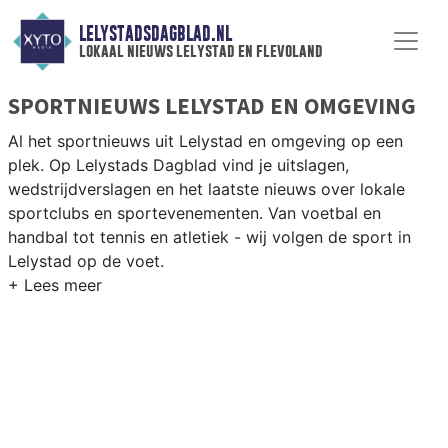
LELYSTADSDAGBLAD.NL
lokaal nieuws lelystad en flevoland
SPORTNIEUWS LELYSTAD EN OMGEVING
Al het sportnieuws uit Lelystad en omgeving op een
plek. Op Lelystads Dagblad vind je uitslagen,
wedstrijdverslagen en het laatste nieuws over lokale
sportclubs en sportevenementen. Van voetbal en
handbal tot tennis en atletiek - wij volgen de sport in
Lelystad op de voet.
LOKALE SPORT LELYSTAD
Van FC Lelystad en Almere City buurman tot zeilen op
het Markermeer en fietsen door de polders van
Flevoland — sport in Lelystad is veelzijdig. Blijf op de
hoogte van alle sportieve uitslagen en prestaties in
Lelystad.