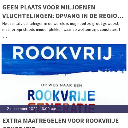
GEEN PLAATS VOOR MILJOENEN
VLUCHTELINGEN: OPVANG IN DE REGIO
STAAT ONDER DRUK
Het aantal vluchtelingen in de wereld is nog nooit zo groot geweest,
maar er zijn steeds minder plekken waar ze welkom zijn, constateert
[...]
2 december 2022, 16:09 uur
|
EXTRA MAATREGELEN VOOR ROOKVRIJE