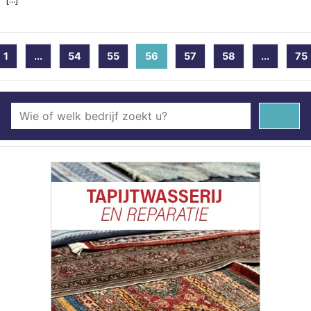
1
...
54
55
56
(current)
57
58
...
75