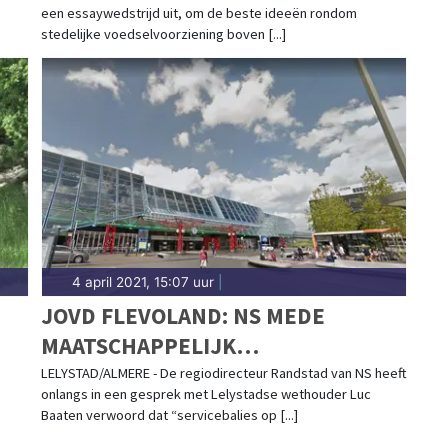
een essaywedstrijd uit, om de beste ideeën rondom
stedelijke voedselvoorziening boven [...]
4 april 2021, 15:07 uur
|
JOVD FLEVOLAND: NS MEDE
MAATSCHAPPELIJK
VERANTWOORDELIJK VOOR
LELYSTAD/ALMERE - De regiodirecteur Randstad van NS heeft
onlangs in een gesprek met Lelystadse wethouder Luc
VEILIGHEID EN TOEZICHT
Baaten verwoord dat “servicebalies op [...]