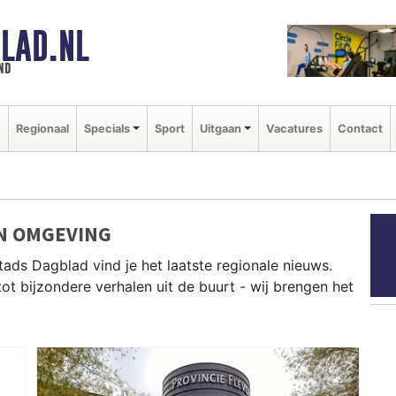
LAD.NL
nd
e
Regionaal
Specials
Sport
Uitgaan
Vacatures
Contact
EN OMGEVING
tads Dagblad vind je het laatste regionale nieuws.
tot bijzondere verhalen uit de buurt - wij brengen het
it Zeewolde, Dronten, Almere en andere gemeenten in