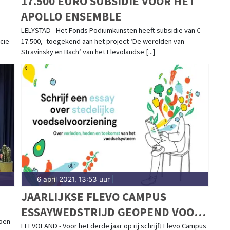
17.500 EURO SUBSIDIE VOOR HET
APOLLO ENSEMBLE
LELYSTAD - Het Fonds Podiumkunsten heeft subsidie van €
cie
17.500,- toegekend aan het project ‘De werelden van
Stravinsky en Bach’ van het Flevolandse [...]
6 april 2021, 13:53 uur
|
JAARLIJKSE FLEVO CAMPUS
ESSAYWEDSTRIJD GEOPEND VOOR
epen
INSCHRIJVING
FLEVOLAND - Voor het derde jaar op rij schrijft Flevo Campus