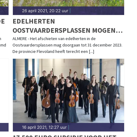
26 april 2021, 20:22 uur
|
DE
EDELHERTEN
OOSTVAARDERSPLASSEN MOGEN
WORDEN AFGESCHOTEN
n
ALMERE - Het afschieten van edelherten in de
temd
Oostvaardersplassen mag doorgaan tot 31 december 2023.
De provincie Flevoland heeft terecht een [...]
16 april 2021, 12:27 uur
|