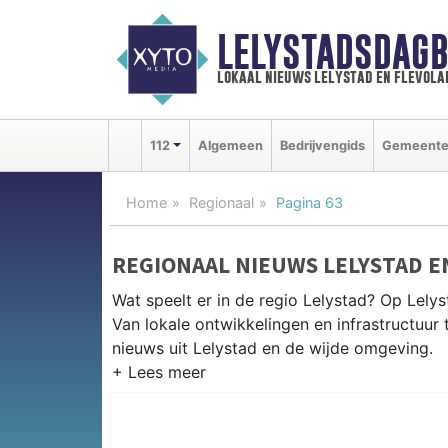
LELYSTADSDAGB
lokaal nieuws lelystad en flevola
112
Algemeen
Bedrijvengids
Gemeent
Home
Regionaal
Pagina 63
REGIONAAL NIEUWS LELYSTAD 
Wat speelt er in de regio Lelystad? Op Lelys
Van lokale ontwikkelingen en infrastructuur 
nieuws uit Lelystad en de wijde omgeving.
REGIONIEUWS LELYSTAD
Naast Lelystad volgen wij ook het nieuws u