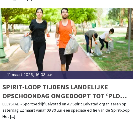
11 maart 2025, 16:33 uur
|
SPIRIT-LOOP TIJDENS LANDELIJKE
OPSCHOONDAG OMGEDOOPT TOT ‘PLOG-
LOOP’
LELYSTAD - Sportbedrijf Lelystad en AV Spirit Lelystad organiseren op
zaterdag 22 maart vanaf 09.30 uur een speciale editie van de Spirit-loop.
Het [...]