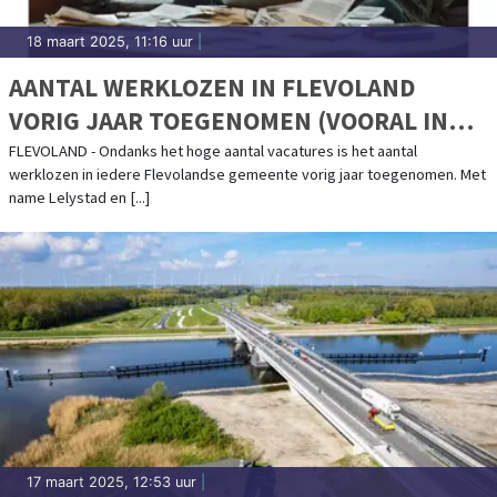
18 maart 2025, 11:16 uur
|
AANTAL WERKLOZEN IN FLEVOLAND
VORIG JAAR TOEGENOMEN (VOORAL IN
LELYSTAD EN DRONTEN)
FLEVOLAND - Ondanks het hoge aantal vacatures is het aantal
werklozen in iedere Flevolandse gemeente vorig jaar toegenomen. Met
name Lelystad en [...]
17 maart 2025, 12:53 uur
|