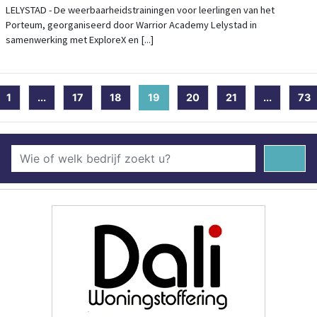
LELYSTAD - De weerbaarheidstrainingen voor leerlingen van het
Porteum, georganiseerd door Warrior Academy Lelystad in
samenwerking met ExploreX en [...]
1
...
17
18
19
(current)
20
21
...
73