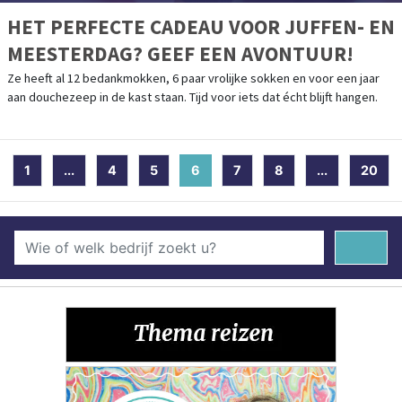
HET PERFECTE CADEAU VOOR JUFFEN- EN
MEESTERDAG? GEEF EEN AVONTUUR!
Ze heeft al 12 bedankmokken, 6 paar vrolijke sokken en voor een jaar
aan douchezeep in de kast staan. Tijd voor iets dat écht blijft hangen.
1
...
4
5
6
(current)
7
8
...
20