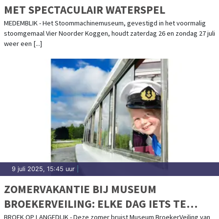
MET SPECTACULAIR WATERSPEL
MEDEMBLIK - Het Stoommachinemuseum, gevestigd in het voormalig
stoomgemaal Vier Noorder Koggen, houdt zaterdag 26 en zondag 27 juli
weer een [...]
9 juli 2025, 15:45 uur
|
ZOMERVAKANTIE BIJ MUSEUM
BROEKERVEILING: ELKE DAG IETS TE
BELEVEN!
BROEK OP LANGEDIJK - Deze zomer bruist Museum BroekerVeiling van