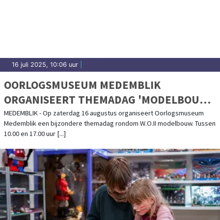
16 juli 2025, 10:06 uur
|
OORLOGSMUSEUM MEDEMBLIK
ORGANISEERT THEMADAG 'MODELBOUW'
- 16 AUGUSTUS 2025
MEDEMBLIK - Op zaterdag 16 augustus organiseert Oorlogsmuseum
Medemblik een bijzondere themadag rondom W.O.II modelbouw. Tussen
10.00 en 17.00 uur [...]