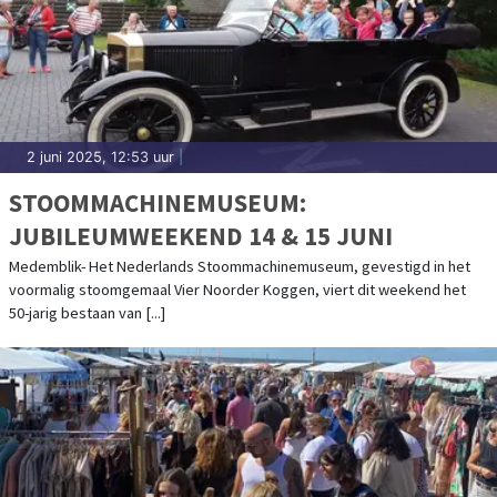
2 juni 2025, 12:53 uur
|
STOOMMACHINEMUSEUM:
JUBILEUMWEEKEND 14 & 15 JUNI
Medemblik- Het Nederlands Stoommachinemuseum, gevestigd in het
voormalig stoomgemaal Vier Noorder Koggen, viert dit weekend het
50-jarig bestaan van [...]