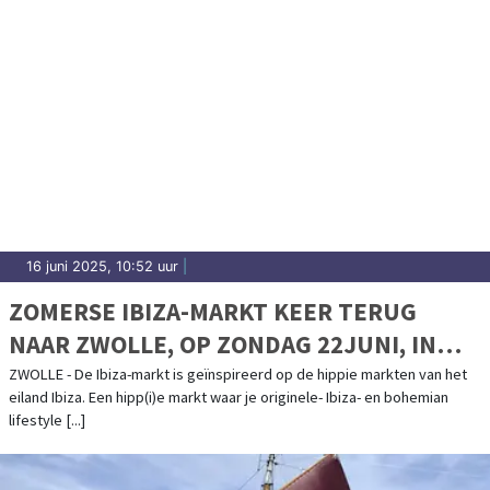
16 juni 2025, 10:52 uur
|
ZOMERSE IBIZA-MARKT KEER TERUG
NAAR ZWOLLE, OP ZONDAG 22JUNI, IN
HET PARK DE WEZENLANDEN.
ZWOLLE - De Ibiza-markt is geïnspireerd op de hippie markten van het
eiland Ibiza. Een hipp(i)e markt waar je originele- Ibiza- en bohemian
lifestyle [...]