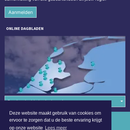
Aanmelden
ONLINE DAGBLADEN
Overige dagbladen in de regio
Deze website maakt gebruik van cookies om
Algemene voorwaarden
ervoor te zorgen dat u de beste ervaring krijgt
op onze website
Lees meer
Disclaimer