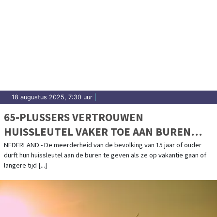
18 augustus 2025, 7:30 uur
|
65-PLUSSERS VERTROUWEN
HUISSLEUTEL VAKER TOE AAN BUREN
TIJDENS VAKANTIE
NEDERLAND - De meerderheid van de bevolking van 15 jaar of ouder
durft hun huissleutel aan de buren te geven als ze op vakantie gaan of
langere tijd [...]