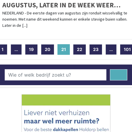
AUGUSTUS, LATER IN DE WEEK WEER
ZOMERS
NEDERLAND - De eerste dagen van augustus zijn ronduit wisselvallig te
noemen. Met name dit weekend kunnen er enkele stevige buien vallen.
Later in de [...]
1
...
19
20
21
(current)
22
23
...
101