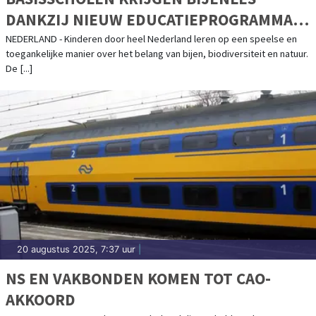
DANKZIJ NIEUW EDUCATIEPROGRAMMA
VAN DE BIJENSTICHTING
NEDERLAND - Kinderen door heel Nederland leren op een speelse en
toegankelijke manier over het belang van bijen, biodiversiteit en natuur.
De [...]
20 augustus 2025, 7:37 uur
|
NS EN VAKBONDEN KOMEN TOT CAO-
AKKOORD