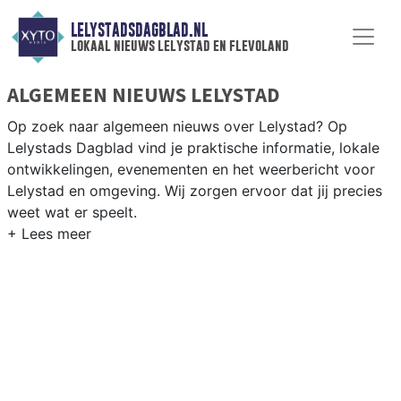
LELYSTADSDAGBLAD.NL
lokaal nieuws lelystad en flevoland
ALGEMEEN NIEUWS LELYSTAD
Op zoek naar algemeen nieuws over Lelystad? Op
Lelystads Dagblad vind je praktische informatie, lokale
ontwikkelingen, evenementen en het weerbericht voor
Lelystad en omgeving. Wij zorgen ervoor dat jij precies
weet wat er speelt.
PRAKTISCHE INFORMATIE LELYSTAD
Van werkzaamheden op de A6 en de Houtribdijk tot
evenementen als het Batavia Festival en het
weersbericht voor Flevoland en de polders.