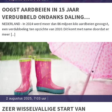
OOGST AARDBEIEN IN 15 JAAR
VERDUBBELD ONDANKS DALING
OPPERVLAKTE
NEDERLAND - In 2024 werd meer dan 86 miljoen kilo aardbeien geoogst,
een verdubbeling ten opzichte van 2010. Dit komt met name doordat er
meer [...]
2 augustus 2025, 7:03 uur
|
ZEER WISSELVALLIGE START VAN