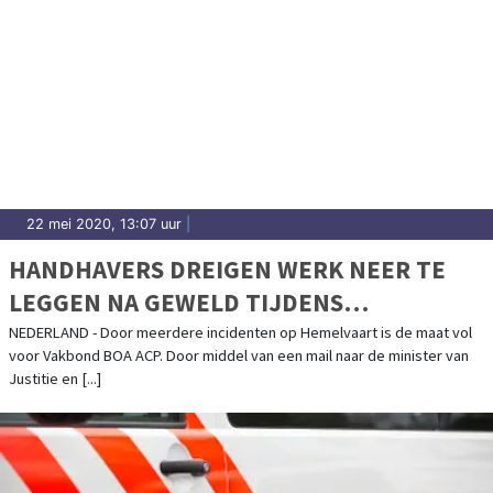
22 mei 2020, 13:07 uur
|
HANDHAVERS DREIGEN WERK NEER TE
LEGGEN NA GEWELD TIJDENS
HEMELVAART: "DE MAAT IS VOL"
NEDERLAND - Door meerdere incidenten op Hemelvaart is de maat vol
voor Vakbond BOA ACP. Door middel van een mail naar de minister van
Justitie en [...]