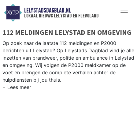
LELYSTADSDAGBLAD.NL
lokaal nieuws lelystad en flevoland
112 MELDINGEN LELYSTAD EN OMGEVING
Op zoek naar de laatste 112 meldingen en P2000
berichten uit Lelystad? Op Lelystads Dagblad vind je alle
inzetten van brandweer, politie en ambulance in Lelystad
en omgeving. Wij volgen de P2000 meldkamer op de
voet en brengen de complete verhalen achter de
hulpdiensten bij jou thuis.
P2000 MELDINGEN LELYSTAD
Van incidenten op de N302 en de A6 tot meldingen in
Lelystad-Haven, Zuiderzeewijk en de bedrijventerreinen
Larserpoort — onze redactie brengt het 112-nieuws.