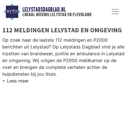
LELYSTADSDAGBLAD.NL
lokaal nieuws lelystad en flevoland
112 MELDINGEN LELYSTAD EN OMGEVING
Op zoek naar de laatste 112 meldingen en P2000
berichten uit Lelystad? Op Lelystads Dagblad vind je alle
inzetten van brandweer, politie en ambulance in Lelystad
en omgeving. Wij volgen de P2000 meldkamer op de
voet en brengen de complete verhalen achter de
hulpdiensten bij jou thuis.
P2000 MELDINGEN LELYSTAD
Van incidenten op de N302 en de A6 tot meldingen in
Lelystad-Haven, Zuiderzeewijk en de bedrijventerreinen
Larserpoort — onze redactie brengt het 112-nieuws.