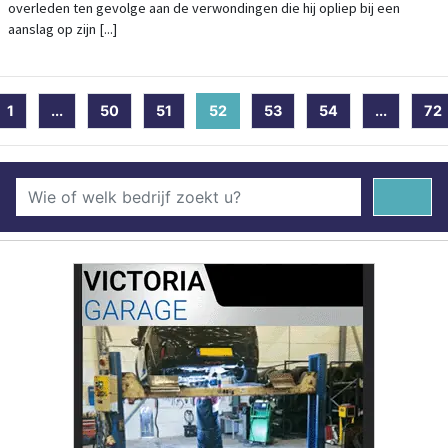
overleden ten gevolge aan de verwondingen die hij opliep bij een
aanslag op zijn [...]
1
...
50
51
52
(current)
53
54
...
72