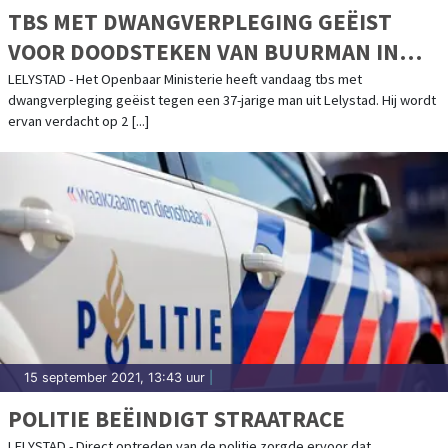
TBS MET DWANGVERPLEGING GEËIST
VOOR DOODSTEKEN VAN BUURMAN IN
LELYSTAD
LELYSTAD - Het Openbaar Ministerie heeft vandaag tbs met
dwangverpleging geëist tegen een 37-jarige man uit Lelystad. Hij wordt
ervan verdacht op 2 [...]
15 september 2021, 13:43 uur
|
POLITIE BEËINDIGT STRAATRACE
LELYSTAD - Direct optreden van de politie zorgde ervoor dat