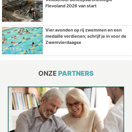
Flevoland 2026 van start
Vier avonden op rij zwemmen en een
medaille verdienen; schrijf je in voor de
Zwemvierdaagse
ONZE
PARTNERS