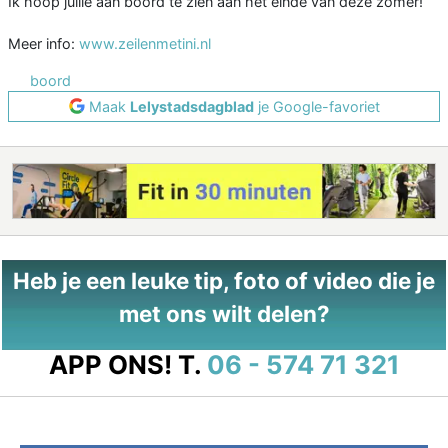
Ik hoop jullie aan boord te zien aan het einde van deze zomer!
Meer info:
www.zeilenmetini.nl
boord
Maak
Lelystadsdagblad
je Google-favoriet
Heb je een leuke tip, foto of video die je
met ons wilt delen?
APP ONS!
T.
06 - 574 71 321