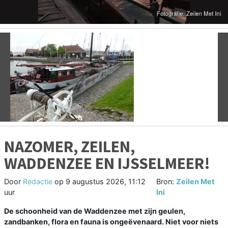
Vorige
V
NAZOMER, ZEILEN,
WADDENZEE EN IJSSELMEER!
Door
Redactie
op
9 augustus 2026, 11:12
Bron:
Zeilen Met
uur
Ini
De schoonheid van de Waddenzee met zijn geulen,
zandbanken, flora en fauna is ongeëvenaard. Niet voor niets