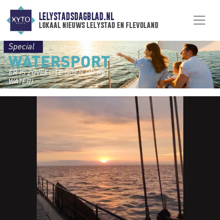
LELYSTADSDAGBLAD.NL
lokaal nieuws lelystad en flevoland