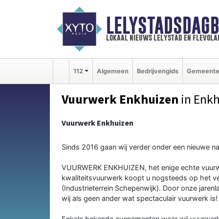
LELYSTADSDAGB
lokaal nieuws lelystad en flevola
112
Algemeen
Bedrijvengids
Gemeent
Vuurwerk Enkhuizen
in Enk
Vuurwerk Enkhuizen
Sinds 2016 gaan wij verder onder een nieuwe n
VUURWERK ENKHUIZEN, het enige echte vuurwer
kwaliteitsvuurwerk koopt u nogsteeds op het v
(Industrieterrein Schepenwijk). Door onze jaren
wij als geen ander wat spectaculair vuurwerk is!
Enkele bekende evenementen waar wij vuurwer