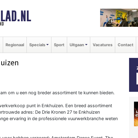
LAD.NL
nd
e
Regionaal
Specials
Sport
Uitgaan
Vacatures
Contact
huizen
aam om u een nog breder assortiment te kunnen bieden.
kverkoop punt in Enkhuizen. Een breed assortiment
ertrouwde adres: De Drie Kronen 27 te Enkhuizen
lange ervaring in de professionele vuurwerkbranche weten
k voor hebben verzorgd; Amsterdam Dance Event, The