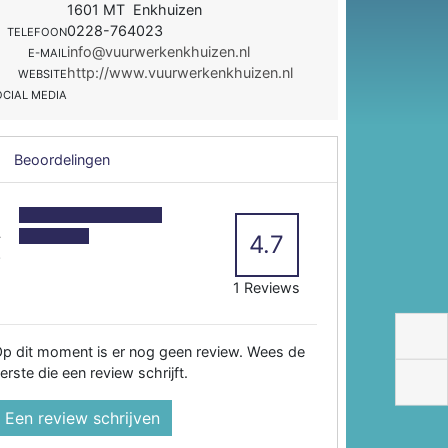
1601 MT Enkhuizen
0228-764023
TELEFOON
info@vuurwerkenkhuizen.nl
E-MAIL
http://www.vuurwerkenkhuizen.nl
WEBSITE
OCIAL MEDIA
Beoordelingen
5
4
4.7
3
2
1 Reviews
p dit moment is er nog geen review. Wees de
erste die een review schrijft.
Een review schrijven