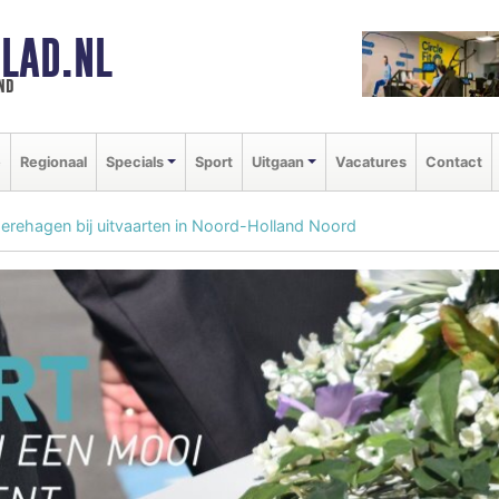
LAD.NL
nd
e
Regionaal
Specials
Sport
Uitgaan
Vacatures
Contact
or erehagen bij uitvaarten in Noord-Holland Noord