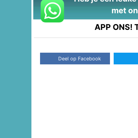
met on
APP ONS!
T
Deel op Facebook