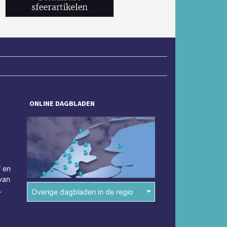
ONLINE DAGBLADEN
f en
van
.
Overige dagbladen in de regio