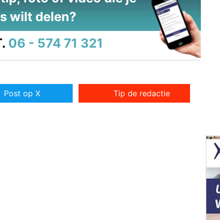
s wilt delen?
.
06 - 574 71 321
Post op X
Tip de redactie