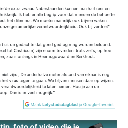
geliefde extra zwaar. Nabestaanden kunnen hun hartzeer en
hrikkelijk. Ik heb er alle begrip voor dat mensen de behoefte
irect het dilemma. We moeten namelijk ook blijven waken
 onze gezamenlijke verantwoordelijkheid. Ook bij verdriet",
voort uit de gedachte dat goed gedrag mag worden beloond.
el tot Castricum) zijn enorm tevreden, trots zelfs, op hoe
ten, zoals onlangs in Heerhugowaard en Berkhout.
 niet zijn: ,,De anderhalve meter afstand van elkaar is nog
n het virus tegen te gaan. We blijven mensen daar op wijzen.
 verantwoordelijkheid te laten nemen. Hou je aan de
op. Dan is er veel mogelijk."
Maak
Lelystadsdagblad
je Google-favoriet
ip, foto of video die je