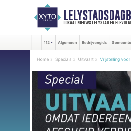
LELYSTADSDAGB
lokaal nieuws lelystad en flevola
112
Algemeen
Bedrijvengids
Gemeent
Home
Specials
Uitvaart
Vrijstelling vo