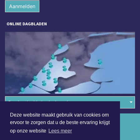
Aanmelden
ONLINE DAGBLADEN
Overige dagbladen in de regio
Deze website maakt gebruik van cookies om
Algemene voorwaarden
ervoor te zorgen dat u de beste ervaring krijgt
op onze website
Lees meer
Disclaimer