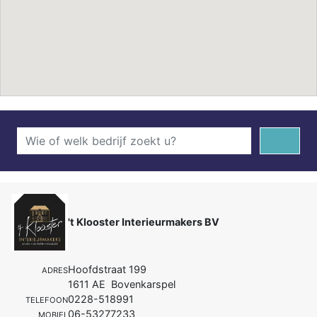
't Klooster Interieurmakers BV
Hoofdstraat 199
ADRES
1611 AE Bovenkarspel
0228-518991
TELEFOON
06-53277233
MOBIEL