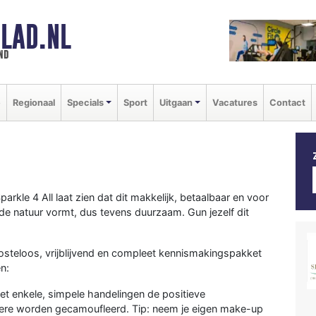
LAD.NL
nd
e
Regionaal
Specials
Sport
Uitgaan
Vacatures
Contact
arkle 4 All laat zien dat dit makkelijk, betaalbaar en voor
 de natuur vormt, dus tevens duurzaam. Gun jezelf dit
kosteloos, vrijblijvend en compleet kennismakingspakket
n:
t enkele, simpele handelingen de positieve
ere worden gecamoufleerd. Tip: neem je eigen make-up