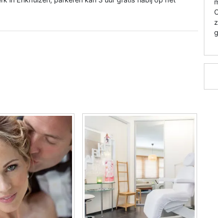
m
O
z