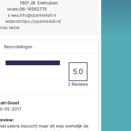
1601 JB Enkhuizen
06-16562775
MOBIEL
info@sparkle4all.nl
E-MAIL
https://sparkle4all.nl/
WEBSITE
OCIAL MEDIA
Beoordelingen
5
4
5.0
3
2
2 Reviews
dri Groot
10-05-2017
Review:
eel salons bezocht maar dit was werkelijk de