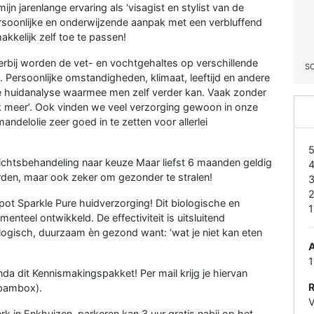
jn jarenlange ervaring als ‘visagist en stylist van de
ersoonlijke en onderwijzende aanpak met een verbluffend
akkelijk zelf toe te passen!
rbij worden de vet- en vochtgehaltes op verschillende
S
. Persoonlijke omstandigheden, klimaat, leeftijd en andere
e huidanalyse waarmee men zelf verder kan. Vaak zonder
k meer’. Ook vinden we veel verzorging gewoon in onze
andelolie zeer goed in te zetten voor allerlei
ichtsbehandeling naar keuze Maar liefst 6 maanden geldig
orden, maar ook zeker om gezonder te stralen!
pot Sparkle Pure huidverzorging! Dit biologische en
1
nteel ontwikkeld. De effectiviteit is uitsluitend
ogisch, duurzaam èn gezond want: ‘wat je niet kan eten
A
nda dit Kennismakingspakket! Per mail krijg je hiervan
spambox).
V
rk in Enkhuizen, parkeren kan 3 uur gratis nabij op het