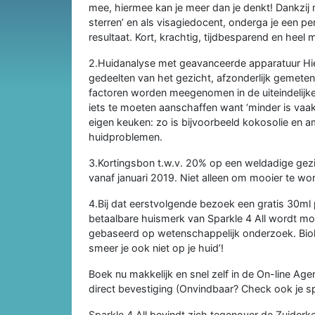
mee, hiermee kan je meer dan je denkt! Dankzij mi
sterren’ en als visagiedocent, onderga je een p
resultaat. Kort, krachtig, tijdbesparend en heel m
2.Huidanalyse met geavanceerde apparatuur Hie
gedeelten van het gezicht, afzonderlijk gemeten
factoren worden meegenomen in de uiteindelijk
iets te moeten aanschaffen want ‘minder is vaa
eigen keuken: zo is bijvoorbeeld kokosolie en am
huidproblemen.
3.Kortingsbon t.w.v. 20% op een weldadige gez
vanaf januari 2019. Niet alleen om mooier te w
4.Bij dat eerstvolgende bezoek een gratis 30ml 
betaalbare huismerk van Sparkle 4 All wordt mome
gebaseerd op wetenschappelijk onderzoek. Biol
smeer je ook niet op je huid’!
Boek nu makkelijk en snel zelf in de On-line Age
direct bevestiging (Onvindbaar? Check ook je 
Sparkle 4 All bevindt zich tegenover de Zuiderke