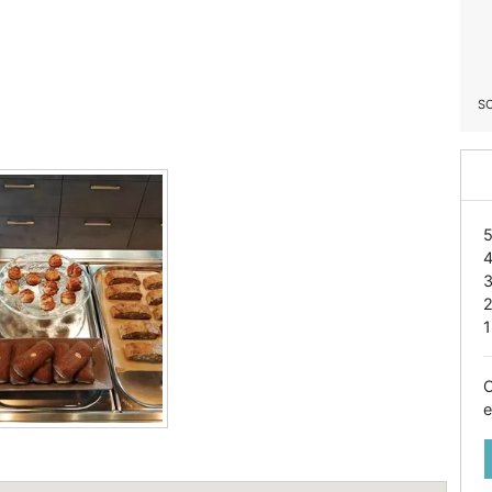
S
1
O
e