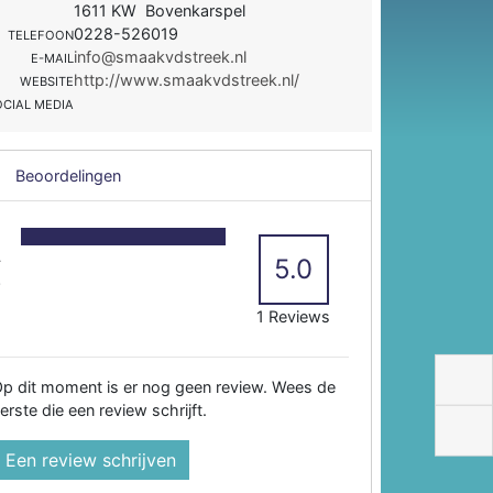
1611 KW Bovenkarspel
0228-526019
TELEFOON
info@smaakvdstreek.nl
E-MAIL
http://www.smaakvdstreek.nl/
WEBSITE
OCIAL MEDIA
Beoordelingen
5
4
5.0
3
2
1 Reviews
p dit moment is er nog geen review. Wees de
erste die een review schrijft.
Een review schrijven