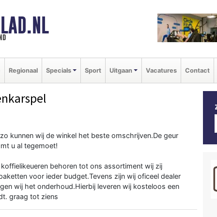
LAD.NL
nd
e
Regionaal
Specials
Sport
Uitgaan
Vacatures
Contact
enkarspel
zo kunnen wij de winkel het beste omschrijven.De geur
mt u al tegemoet!
offielikeueren behoren tot ons assortiment wij zij
aketten voor ieder budget.Tevens zijn wij oficeel dealer
en wij het onderhoud.Hierbij leveren wij kosteloos een
. graag tot ziens