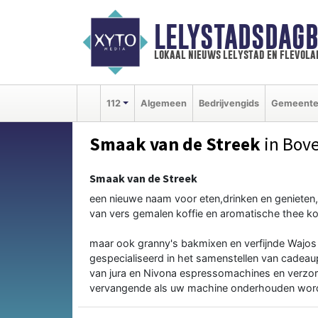
LELYSTADSDAGB
lokaal nieuws lelystad en flevola
112
Algemeen
Bedrijvengids
Gemeent
Smaak van de Streek
in Bov
Smaak van de Streek
een nieuwe naam voor eten,drinken en genieten,
van vers gemalen koffie en aromatische thee ko
maar ook granny's bakmixen en verfijnde Wajos k
gespecialiseerd in het samenstellen van cadeaup
van jura en Nivona espressomachines en verzorg
vervangende als uw machine onderhouden wordt