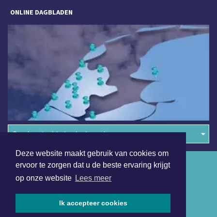
ONLINE DAGBLADEN
Overige dagbladen in de regio
Deze website maakt gebruik van cookies om
Algemene voorwaarden
ervoor te zorgen dat u de beste ervaring krijgt
op onze website
Lees meer
Disclaimer
Privacy Statement
Ik accepteer cookies