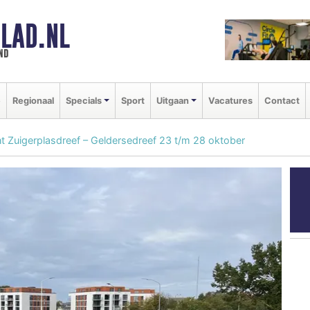
LAD.NL
nd
e
Regionaal
Specials
Sport
Uitgaan
Vacatures
Contact
 Zuigerplasdreef – Geldersedreef 23 t/m 28 oktober