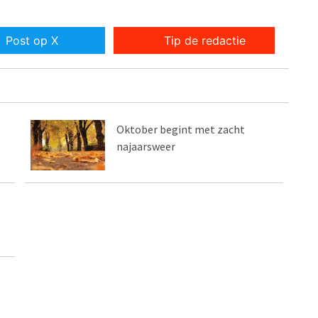
Post op X
Tip de redactie
Oktober begint met zacht
najaarsweer