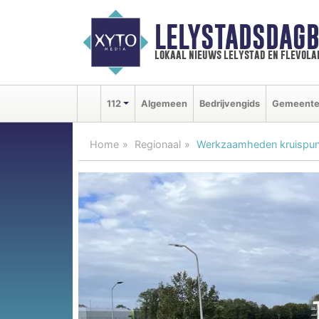
LELYSTADSDAGB
lokaal nieuws lelystad en flevola
112
Algemeen
Bedrijvengids
Gemeent
Home
Regionaal
Werkzaamheden kruispunt