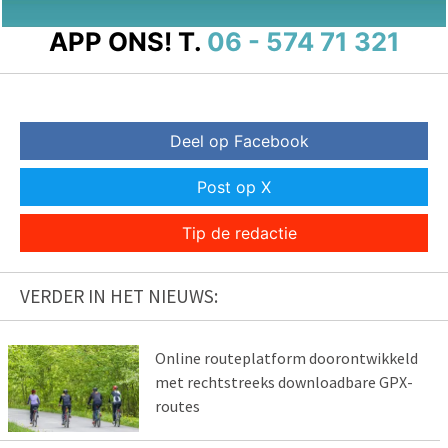
APP ONS!
T.
06 - 574 71 321
Deel op Facebook
Post op X
Tip de redactie
VERDER IN HET NIEUWS:
Online routeplatform doorontwikkeld
met rechtstreeks downloadbare GPX-
routes