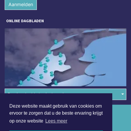
Aanmelden
ONLINE DAGBLADEN
Overige dagbladen in de regio
Deze website maakt gebruik van cookies om
Algemene voorwaarden
ervoor te zorgen dat u de beste ervaring krijgt
op onze website
Lees meer
Disclaimer