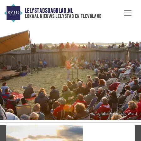
LELYSTADSDAGBLAD.NL
lokaal nieuws lelystad en flevoland