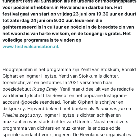
fungeert Festival Sunsation als de ultieme ontmoetingsplaats
voor poëzieliefhebbers in Flevoland en daarbuiten. Het
festival gaat van start op vrijdag 23 juni om 19.30 uur en duurt
tot zaterdag 24 juni om 9.00 uur. Iedereen die
geïnteresseerd is in cultuur en poëzie in de breedste zin van
het woord is van harte welkom, en de toegang is gratis. Het
volledige programma is te vinden op
www.festivalsunsation.nl.
Hoogtepunten in het programma zijn Yentl van Stokkum, Ronald
Giphart en Ingmar Heytze. Yentl van Stokkum is dichter,
toneelschrijver en performer. In 2021 verscheen haar
poëziedebuut
Ik zeg
Emily
. Yentl maakt deel uit van de redactie
van literair tijdschrift De Revisor en het populaire Instagram-
account @poëzieiseendaad. Ronald Giphart is schrijver en
diskjockey. Hij werd bekend met boeken als
Ik ook van jou
en
Phileine zegt sorry
. Ingmar Heytze is dichter, schrijver en
muzikant en was stadsdichter van Utrecht. Naast een divers
programma van dichters en muzikanten, is er deze editie
speciale aandacht voor jongeren. De Flevolandse organisaties