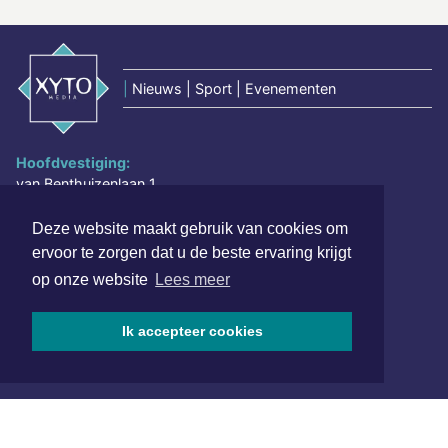
|
Nieuws | Sport | Evenementen
Hoofdvestiging:
van Benthuizenlaan 1
1701 BZ Heerhugowaard
Deze website maakt gebruik van cookies om
072 8200 600
ervoor te zorgen dat u de beste ervaring krijgt
redactie@xyto.nl
op onze website
Lees meer
www.xyto.nl
SOCIAL MEDIA
Ik accepteer cookies
NIEUWSBRIEF AANMELDEN
Schrijf je in voor onze nieuwsbrief en krijg wekelijks een