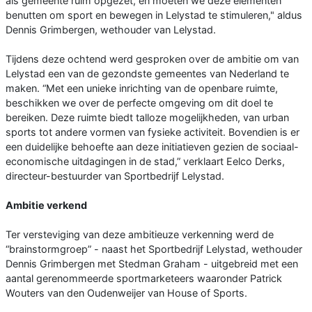
als gemeente ruim opgezet, en moeten we deze elementen
benutten om sport en bewegen in Lelystad te stimuleren," aldus
Dennis Grimbergen, wethouder van Lelystad.
Tijdens deze ochtend werd gesproken over de ambitie om van
Lelystad een van de gezondste gemeentes van Nederland te
maken. “Met een unieke inrichting van de openbare ruimte,
beschikken we over de perfecte omgeving om dit doel te
bereiken. Deze ruimte biedt talloze mogelijkheden, van urban
sports tot andere vormen van fysieke activiteit. Bovendien is er
een duidelijke behoefte aan deze initiatieven gezien de sociaal-
economische uitdagingen in de stad,” verklaart Eelco Derks,
directeur-bestuurder van Sportbedrijf Lelystad.
Ambitie verkend
Ter versteviging van deze ambitieuze verkenning werd de
“brainstormgroep” - naast het Sportbedrijf Lelystad, wethouder
Dennis Grimbergen met Stedman Graham - uitgebreid met een
aantal gerenommeerde sportmarketeers waaronder Patrick
Wouters van den Oudenweijer van House of Sports.