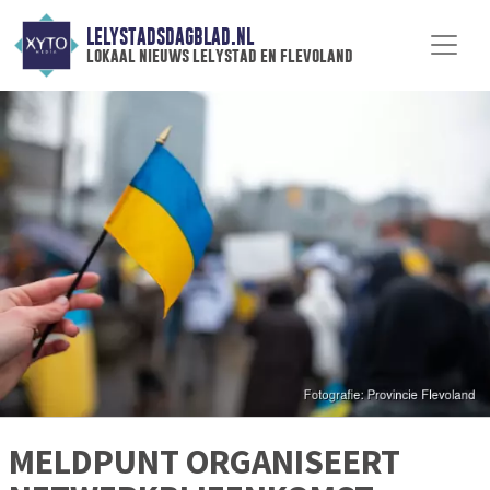
LELYSTADSDAGBLAD.NL
lokaal nieuws lelystad en flevoland
MELDPUNT ORGANISEERT