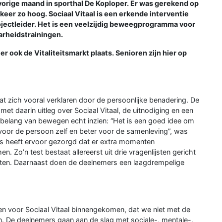
 vorige maand in sporthal De Koploper. Er was gerekend op
eer zo hoog. Sociaal Vitaal is een erkende interventie
rojectleider. Het is een veelzijdig beweegprogramma voor
rheidstrainingen.
r ook de Vitaliteitsmarkt plaats. Senioren zijn hier op
at zich vooral verklaren door de persoonlijke benadering. De
et daarin uitleg over Sociaal Vitaal, de uitnodiging en een
et belang van bewegen echt inzien: “Het is een goed idee om
 voor de persoon zelf en beter voor de samenleving”, was
ns heeft ervoor gezorgd dat er extra momenten
n. Zo’n test bestaat allereerst uit drie vragenlijsten gericht
ten. Daarnaast doen de deelnemers een laagdrempelige
gen voor Sociaal Vitaal binnengekomen, dat we niet met de
n. De deelnemers gaan aan de slag met sociale-, mentale-,