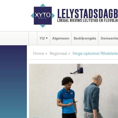
LELYSTADSDAGB
lokaal nieuws lelystad en flevola
112
Algemeen
Bedrijvengids
Gemeent
Home
Regionaal
Hoge opkomst fitheidstest