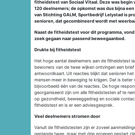
fitheidstest van Sociaal Vitaal. Deze was begin
120 deelnemers; de opkomst was dus bijna een k
van Stichting GALM, Sportbedrijf Lelystad is p
senioren, dat gecombineerd wordt met weerbaa
Naast de fitheidstest voor dit programma, vond e
zoek gegaan naar passend beweegaanbod.
Drukte bij fitheidstest
Het hoge aantal deelnemers aan de fitheidstest la
bewoners van de twee wijken ontvingen een brief m
antwoordkaart.
Uit reacties blijkt dat senioren h
mensen meer in beweging te krijgen. Dat is beter
bijvoorbeeld één van de reacties. De hoge respo
georganiseerd zijn om alle fitheidstesten af te neme
op gezondheid, beweeggedrag en sociale contac
fitheidstest en is er een adviesgesprek.
Veel deelnemers stromen door
Vanuit de fitheidstesten zijn er zoveel aanmeldin
geplande twee, maar met drie groepen gestart zij