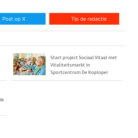
Post op X
Tip de redactie
Start project Sociaal Vitaal met
Vitaliteitsmarkt in
Sportcentrum De Koploper
de