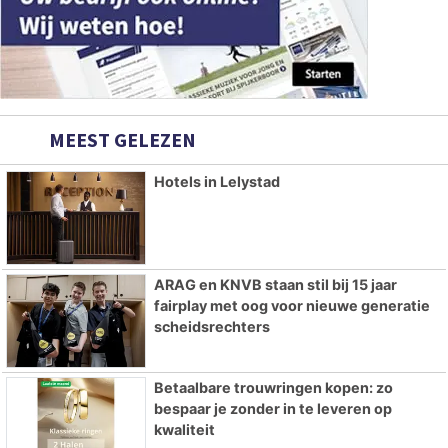
MEEST GELEZEN
Hotels in Lelystad
ARAG en KNVB staan stil bij 15 jaar
fairplay met oog voor nieuwe generatie
scheidsrechters
Betaalbare trouwringen kopen: zo
bespaar je zonder in te leveren op
kwaliteit