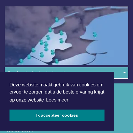
Overige dagbladen in de regio
Deze website maakt gebruik van cookies om
Algemene voorwaarden
ervoor te zorgen dat u de beste ervaring krijgt
op onze website
Lees meer
Disclaimer
Privacy Statement
Ik accepteer cookies
Copyright (c) 2026 | Lelystadsdagblad.nl - Alle rechten
voorbehouden