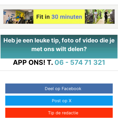
Heb je een leuke tip, foto of video die je
met ons wilt delen?
APP ONS!
T.
06 - 574 71 321
Deel op Facebook
Post op X
Tip de redactie