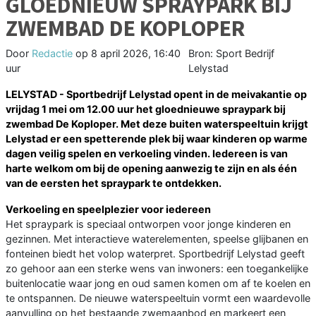
GLOEDNIEUW SPRAYPARK BIJ
ZWEMBAD DE KOPLOPER
Door
Redactie
op
8 april 2026, 16:40
Bron: Sport Bedrijf
uur
Lelystad
LELYSTAD - Sportbedrijf Lelystad opent in de meivakantie op
vrijdag 1 mei om 12.00 uur het gloednieuwe spraypark bij
zwembad De Koploper. Met deze buiten waterspeeltuin krijgt
Lelystad er een spetterende plek bij waar kinderen op warme
dagen veilig spelen en verkoeling vinden. Iedereen is van
harte welkom om bij de opening aanwezig te zijn en als één
van de eersten het spraypark te ontdekken.
Verkoeling en speelplezier voor iedereen
Het spraypark is speciaal ontworpen voor jonge kinderen en
gezinnen. Met interactieve waterelementen, speelse glijbanen en
fonteinen biedt het volop waterpret. Sportbedrijf Lelystad geeft
zo gehoor aan een sterke wens van inwoners: een toegankelijke
buitenlocatie waar jong en oud samen komen om af te koelen en
te ontspannen. De nieuwe waterspeeltuin vormt een waardevolle
aanvulling op het bestaande zwemaanbod en markeert een