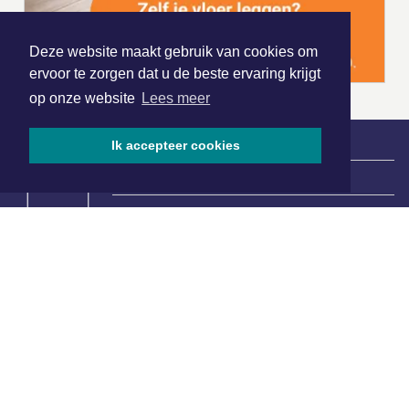
Deze website maakt gebruik van cookies om
ervoor te zorgen dat u de beste ervaring krijgt
op onze website
Lees meer
Ik accepteer cookies
|
Nieuws | Sport | Evenementen
Hoofdvestiging:
van Benthuizenlaan 1
1701 BZ Heerhugowaard
072 8200 600
redactie@xyto.nl
www.xyto.nl
SOCIAL MEDIA