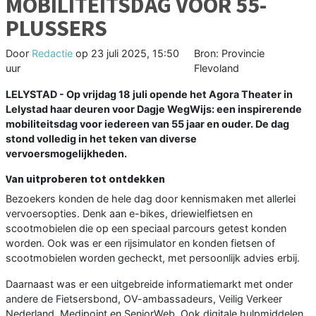
MOBILITEITSDAG VOOR 55-
PLUSSERS
Door
Redactie
op
23 juli 2025, 15:50
Bron: Provincie
uur
Flevoland
LELYSTAD - Op vrijdag 18 juli opende het Agora Theater in
Lelystad haar deuren voor Dagje WegWijs: een inspirerende
mobiliteitsdag voor iedereen van 55 jaar en ouder. De dag
stond volledig in het teken van diverse
vervoersmogelijkheden.
Van uitproberen tot ontdekken
Bezoekers konden de hele dag door kennismaken met allerlei
vervoersopties. Denk aan e-bikes, driewielfietsen en
scootmobielen die op een speciaal parcours getest konden
worden. Ook was er een rijsimulator en konden fietsen of
scootmobielen worden gecheckt, met persoonlijk advies erbij.
Daarnaast was er een uitgebreide informatiemarkt met onder
andere de Fietsersbond, OV-ambassadeurs, Veilig Verkeer
Nederland, Medipoint en SeniorWeb. Ook digitale hulpmiddelen