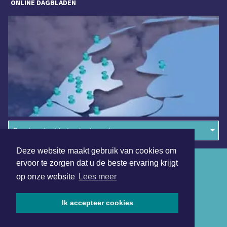
ONLINE DAGBLADEN
Overige dagbladen in de regio
Deze website maakt gebruik van cookies om
Algemene voorwaarden
ervoor te zorgen dat u de beste ervaring krijgt
op onze website
Lees meer
Disclaimer
Privacy Statement
Ik accepteer cookies
Copyright (c) 2026 | Lelystadsdagblad.nl - Alle rechten