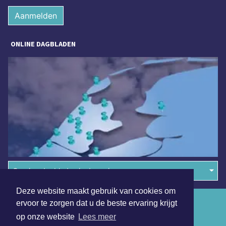
Aanmelden
ONLINE DAGBLADEN
Overige dagbladen in de regio
Deze website maakt gebruik van cookies om
Algemene voorwaarden
ervoor te zorgen dat u de beste ervaring krijgt
op onze website
Lees meer
Disclaimer