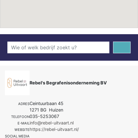
Rebel's Begrafenisonderneming BV
Ceintuurbaan 45
ADRES
1271 BG Huizen
035-5253067
TELEFOON
info@rebel-uitvaart.nl
E-MAIL
https://rebel-uitvaart.nl/
WEBSITE
SOCIAL MEDIA