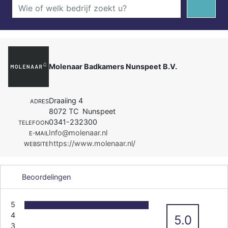
Molenaar Badkamers Nunspeet B.V.
Draaiing 4
ADRES
8072 TC Nunspeet
0341-232300
TELEFOON
Info@molenaar.nl
E-MAIL
https://www.molenaar.nl/
WEBSITE
Beoordelingen
5
4
5.0
3