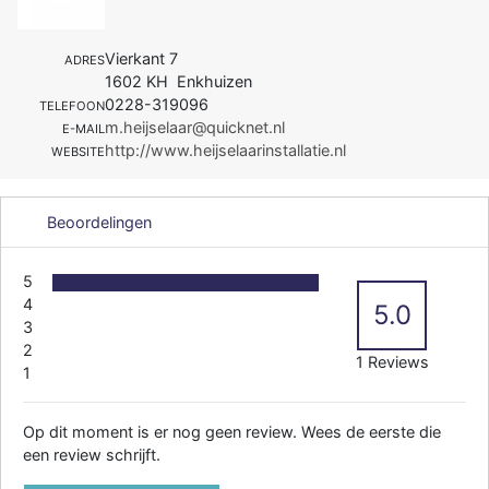
Vierkant 7
ADRES
1602 KH Enkhuizen
0228-319096
TELEFOON
m.heijselaar@quicknet.nl
E-MAIL
http://www.heijselaarinstallatie.nl
WEBSITE
Beoordelingen
5
4
5.0
3
2
1 Reviews
1
Op dit moment is er nog geen review. Wees de eerste die
een review schrijft.