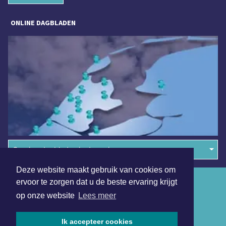
ONLINE DAGBLADEN
Overige dagbladen in de regio
Deze website maakt gebruik van cookies om
Algemene voorwaarden
ervoor te zorgen dat u de beste ervaring krijgt
op onze website
Lees meer
Disclaimer
Privacy Statement
Ik accepteer cookies