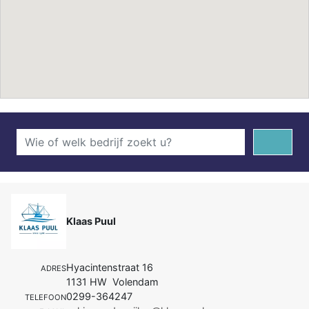
Klaas Puul
Hyacintenstraat 16
ADRES
1131 HW Volendam
0299-364247
TELEFOON