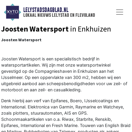
LELYSTADSDAGBLAD.NL
lokaal nieuws lelystad en flevoland
Joosten Watersport
in Enkhuizen
Joosten Watersport
Joosten Watersport is een specialistisch bedrijf in
watersportartikelen. Wij zijn met onze watersportwinkel
gevestigd op de Compagnieshaven in Enkhuizen aan het
IJsselmeer. Op een oppervlakte van 300 m2, hebben wij een
uitgebreid aanbod aan scheepsbenodigdheden voor uw zeil- of
motorboot en aan zeil- en casualkleding.
Denk hierbij aan verf van Epifanes, Boero, IJsselcoatings en
International
. Elektronica van Garmin, Raymarine en Watcheye,
zoals plotters, stuurautomaten, AIS en GPS.
Schoonmaakartikelen van o.a.
Riwax
,
Starbrite
,
Renskib
,
Epifanes
, International en
Fresh Marine
. Touwen van
English Braid
en Marlow. Rubberboten van Talamex, producten als ankers,