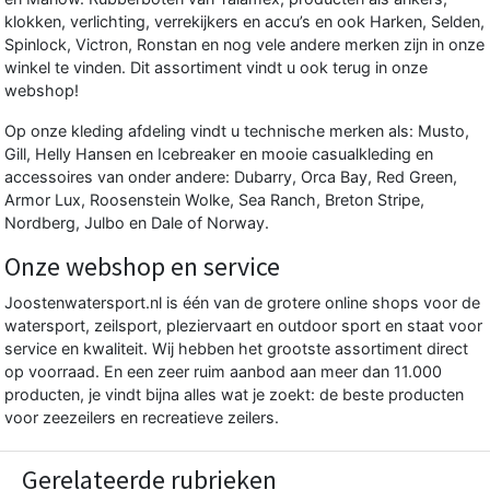
klokken, verlichting, verrekijkers en accu’s en ook
Harken
,
Selden
,
Spinlock,
Victron
, Ronstan en nog vele andere merken zijn in onze
winkel te vinden. Dit assortiment vindt u ook terug in onze
webshop!
Op onze kleding afdeling vindt u technische merken als:
Musto
,
Gill
,
Helly Hansen
en
Icebreaker
en mooie casualkleding en
accessoires van onder andere:
Dubarry
,
Orca Bay
, Red Green,
Armor Lux
,
Roosenstein Wolke
, Sea Ranch,
Breton Stripe
,
Nordberg
, Julbo en
Dale of Norway
.
Onze webshop en service
Joostenwatersport.nl is één van de grotere online shops voor de
watersport, zeilsport, pleziervaart en outdoor sport en staat voor
service en kwaliteit. Wij hebben het grootste assortiment direct
op voorraad. En een zeer ruim aanbod aan meer dan 11.000
producten, je vindt bijna alles wat je zoekt: de beste producten
voor zeezeilers en recreatieve zeilers.
Gerelateerde rubrieken