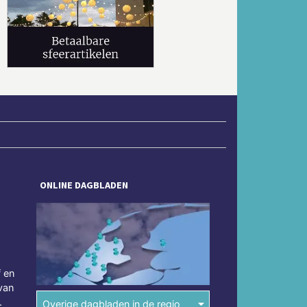
Volgende
ONLINE DAGBLADEN
f en
van
.
Overige dagbladen in de regio