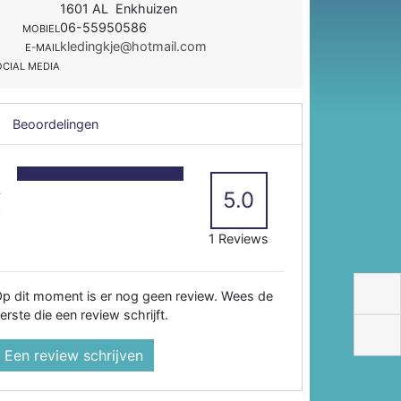
1601 AL Enkhuizen
06-55950586
MOBIEL
kledingkje@hotmail.com
E-MAIL
OCIAL MEDIA
Beoordelingen
5
4
5.0
3
2
1 Reviews
p dit moment is er nog geen review. Wees de
erste die een review schrijft.
Een review schrijven