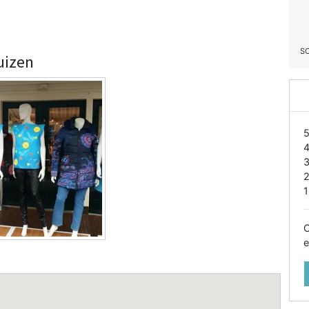
S
uizen
1
O
e