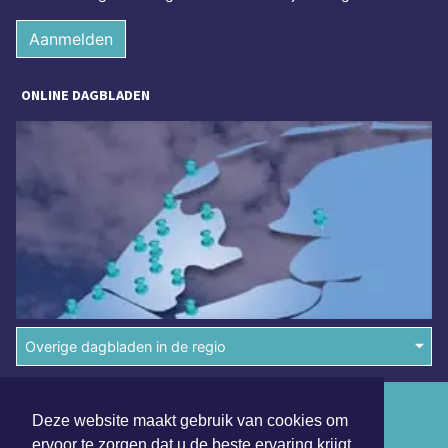
Aanmelden
ONLINE DAGBLADEN
Overige dagbladen in de regio
Algemene voorwaarden
Deze website maakt gebruik van cookies om
Disclaimer
ervoor te zorgen dat u de beste ervaring krijgt