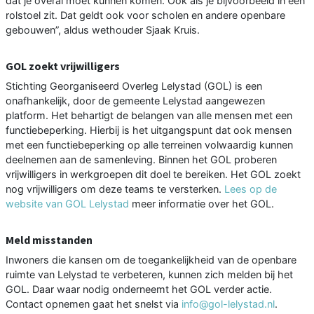
dat je overal moet kunnen komen. Ook als je bijvoorbeeld in een
rolstoel zit. Dat geldt ook voor scholen en andere openbare
gebouwen”, aldus wethouder Sjaak Kruis.
GOL zoekt vrijwilligers
Stichting Georganiseerd Overleg Lelystad (GOL) is een
onafhankelijk, door de gemeente Lelystad aangewezen
platform. Het behartigt de belangen van alle mensen met een
functiebeperking. Hierbij is het uitgangspunt dat ook mensen
met een functiebeperking op alle terreinen volwaardig kunnen
deelnemen aan de samenleving. Binnen het GOL proberen
vrijwilligers in werkgroepen dit doel te bereiken. Het GOL zoekt
nog vrijwilligers om deze teams te versterken.
Lees op de
website van GOL Lelystad
meer informatie over het GOL.
Meld misstanden
Inwoners die kansen om de toegankelijkheid van de openbare
ruimte van Lelystad te verbeteren, kunnen zich melden bij het
GOL. Daar waar nodig onderneemt het GOL verder actie.
Contact opnemen gaat het snelst via
info@gol-lelystad.nl
.