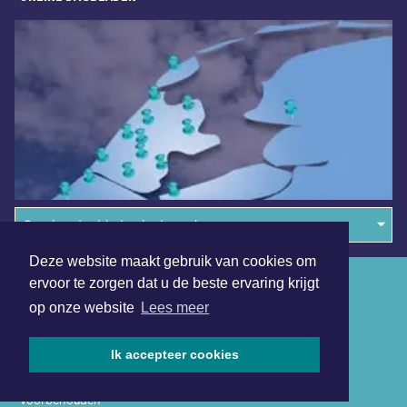
Overige dagbladen in de regio
Deze website maakt gebruik van cookies om
Algemene voorwaarden
ervoor te zorgen dat u de beste ervaring krijgt
op onze website
Lees meer
Disclaimer
Privacy Statement
Ik accepteer cookies
Copyright (c) 2026 | Lelystadsdagblad.nl - Alle rechten
voorbehouden