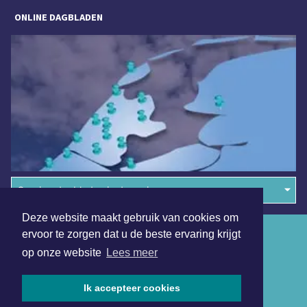
ONLINE DAGBLADEN
Overige dagbladen in de regio
Deze website maakt gebruik van cookies om
Algemene voorwaarden
ervoor te zorgen dat u de beste ervaring krijgt
op onze website
Lees meer
Disclaimer
Privacy Statement
Ik accepteer cookies