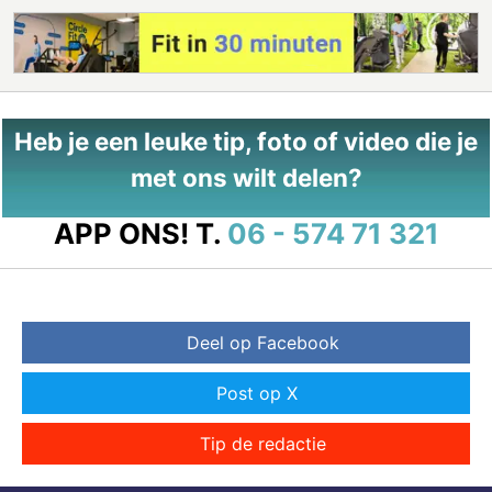
Heb je een leuke tip, foto of video die je
met ons wilt delen?
APP ONS!
T.
06 - 574 71 321
Deel op Facebook
Post op X
Tip de redactie