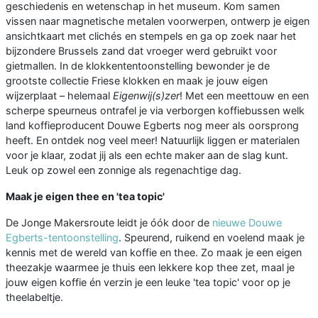
geschiedenis en wetenschap in het museum. Kom samen
vissen naar magnetische metalen voorwerpen, ontwerp je eigen
ansichtkaart met clichés en stempels en ga op zoek naar het
bijzondere Brussels zand dat vroeger werd gebruikt voor
gietmallen. In de klokkententoonstelling bewonder je de
grootste collectie Friese klokken en maak je jouw eigen
wijzerplaat – helemaal
Eigenwij(s)zer
! Met een meettouw en een
scherpe speurneus ontrafel je via verborgen koffiebussen welk
land koffieproducent Douwe Egberts nog meer als oorsprong
heeft. En ontdek nog veel meer! Natuurlijk liggen er materialen
voor je klaar, zodat jij als een echte maker aan de slag kunt.
Leuk op zowel een zonnige als regenachtige dag.
Maak je eigen thee en 'tea topic'
De Jonge Makersroute leidt je óók door de
nieuwe Douwe
Egberts-tentoonstelling
. Speurend, ruikend en voelend maak je
kennis met de wereld van koffie en thee. Zo maak je een eigen
theezakje waarmee je thuis een lekkere kop thee zet, maal je
jouw eigen koffie én verzin je een leuke 'tea topic' voor op je
theelabeltje.