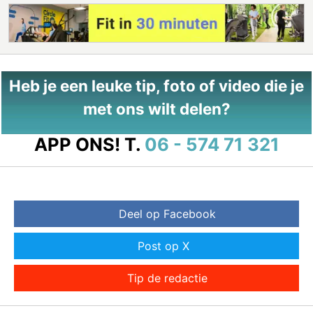
Heb je een leuke tip, foto of video die je
met ons wilt delen?
APP ONS!
T.
06 - 574 71 321
Deel op Facebook
Post op X
Tip de redactie