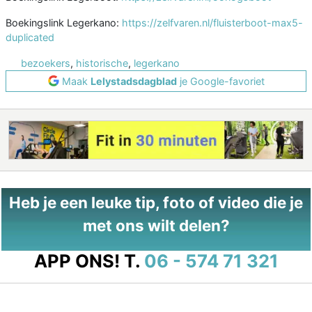
Boekingslink Legerkano:
https://zelfvaren.nl/fluisterboot-max5-
duplicated
bezoekers
,
historische
,
legerkano
Maak
Lelystadsdagblad
je Google-favoriet
Heb je een leuke tip, foto of video die je
met ons wilt delen?
APP ONS!
T.
06 - 574 71 321