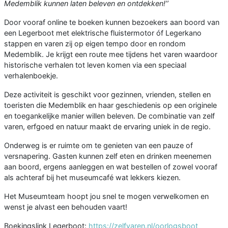
Medemblik kunnen laten beleven en ontdekken!’’
Door vooraf online te boeken kunnen bezoekers aan boord van
een Legerboot met elektrische fluistermotor óf Legerkano
stappen en varen zij op eigen tempo door en rondom
Medemblik. Je krijgt een route mee tijdens het varen waardoor
historische verhalen tot leven komen via een speciaal
verhalenboekje.
Deze activiteit is geschikt voor gezinnen, vrienden, stellen en
toeristen die Medemblik en haar geschiedenis op een originele
en toegankelijke manier willen beleven. De combinatie van zelf
varen, erfgoed en natuur maakt de ervaring uniek in de regio.
Onderweg is er ruimte om te genieten van een pauze of
versnapering. Gasten kunnen zelf eten en drinken meenemen
aan boord, ergens aanleggen en wat bestellen of zowel vooraf
als achteraf bij het museumcafé wat lekkers kiezen.
Het Museumteam hoopt jou snel te mogen verwelkomen en
wenst je alvast een behouden vaart!
Boekingslink Legerboot:
https://zelfvaren.nl/oorlogsboot