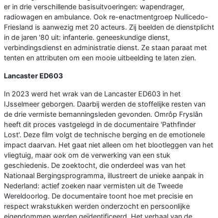
er in drie verschillende basisuitvoeringen: wapendrager,
radiowagen en ambulance. Ook re-enactmentgroep Nullicedo-
Friesland is aanwezig met 20 acteurs. Zij beelden de dienstplicht
in de jaren '80 uit: infanterie. geneeskundige dienst,
verbindingsdienst en administratie dienst. Ze staan paraat met
tenten en attributen om een mooie uitbeelding te laten zien.
Lancaster ED603
In 2023 werd het wrak van de Lancaster ED603 in het
IJsselmeer geborgen. Daarbij werden de stoffelijke resten van
de drie vermiste bemanningsleden gevonden. Omrôp Fryslân
heeft dit proces vastgelegd in de documentaire 'Pathfinder
Lost'. Deze film volgt de technische berging en de emotionele
impact daarvan. Het gaat niet alleen om het blootleggen van het
vliegtuig, maar ook om de verwerking van een stuk
geschiedenis. De zoektocht, die onderdeel was van het
Nationaal Bergingsprogramma, illustreert de unieke aanpak in
Nederland: actief zoeken naar vermisten uit de Tweede
Wereldoorlog. De documentaire toont hoe met precisie en
respect wrakstukken werden onderzocht en persoonlijke
eigendommen werden geïdentificeerd. Het verhaal van de