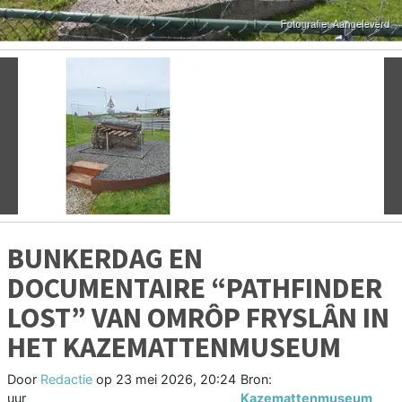
Vorige
V
BUNKERDAG EN
DOCUMENTAIRE “PATHFINDER
LOST” VAN OMRÔP FRYSLÂN IN
HET KAZEMATTENMUSEUM
Door
Redactie
op
23 mei 2026, 20:24
Bron:
uur
Kazemattenmuseum