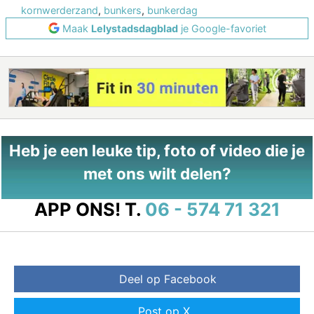
kornwerderzand
,
bunkers
,
bunkerdag
Maak
Lelystadsdagblad
je Google-favoriet
Heb je een leuke tip, foto of video die je
met ons wilt delen?
APP ONS!
T.
06 - 574 71 321
Deel op Facebook
Post op X