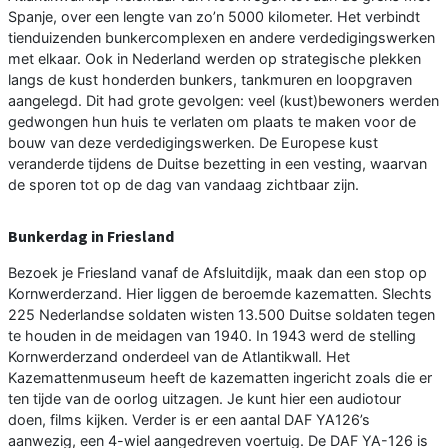
Spanje, over een lengte van zo’n 5000 kilometer. Het verbindt
tienduizenden bunkercomplexen en andere verdedigingswerken
met elkaar. Ook in Nederland werden op strategische plekken
langs de kust honderden bunkers, tankmuren en loopgraven
aangelegd. Dit had grote gevolgen: veel (kust)bewoners werden
gedwongen hun huis te verlaten om plaats te maken voor de
bouw van deze verdedigingswerken. De Europese kust
veranderde tijdens de Duitse bezetting in een vesting, waarvan
de sporen tot op de dag van vandaag zichtbaar zijn.
Bunkerdag in Friesland
Bezoek je Friesland vanaf de Afsluitdijk, maak dan een stop op
Kornwerderzand. Hier liggen de beroemde kazematten. Slechts
225 Nederlandse soldaten wisten 13.500 Duitse soldaten tegen
te houden in de meidagen van 1940. In 1943 werd de stelling
Kornwerderzand onderdeel van de Atlantikwall. Het
Kazemattenmuseum heeft de kazematten ingericht zoals die er
ten tijde van de oorlog uitzagen. Je kunt hier een audiotour
doen, films kijken. Verder is er een aantal DAF YA126’s
aanwezig, een 4-wiel aangedreven voertuig. De DAF YA-126 is