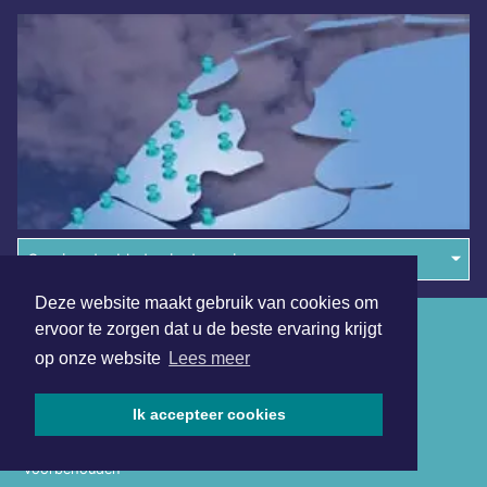
Overige dagbladen in de regio
Deze website maakt gebruik van cookies om
Algemene voorwaarden
ervoor te zorgen dat u de beste ervaring krijgt
op onze website
Lees meer
Disclaimer
Privacy Statement
Ik accepteer cookies
Copyright (c) 2026 | Lelystadsdagblad.nl - Alle rechten
voorbehouden